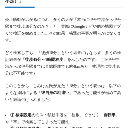
不足）」
炎上騒動が広がるにつれ、多くの人が「本当に伊丹空港から伊丹
駅まで徒歩18分なのか？」と、実際にGoogleナビや他の地図アプ
リで検証を始めました。その結果、衝撃の事実が明らかになりま
す。
どう検索しても、「徒歩18分」という結果にはならず、多くの検
証結果が「
徒歩45分～1時間程度
」を示したのです。（※伊丹空
港からJR伊丹駅までは直線距離でも約4kmあり、物理的に徒歩18
分は不可能です）
このことから、しみけん氏が見た「18分」という表示は、以下の
ような原因による「
彼自身の勘違い
」であった可能性が極めて高
いと結論付けられました。
① 検索設定のミス
：移動手段を「徒歩」ではなく「
自転車
」
や「車」で検索してしまった可能性。