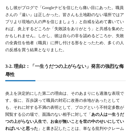
もし彼がブログで「Googleナビを信じたら痛い目にあった。職員
さんの『遠い』は正しかった。皆さんも土地勘のない場所ではア
プリより現地の人の声を信じましょう」と自戒を込めて書いてい
れば、炎上するどころか「失敗談をありがとう」と共感を集めた
かもしれません。しかし、彼は自らの非を認めるどころか、失敗
の全責任を他者（職員）に押し付ける形をとったため、多くの人
の反感を買う結果となりました。
3-2. 理由2：「一生うだつの上がらない」発言の強烈な侮
辱性
炎上を決定的にした第二の理由は、そのあまりにも過激な表現で
す。仮に、百歩譲って職員の対応に改善の余地があったとして
も、それに対する不満の表明として、ブログという不特定多数が
閲覧する公の場で、面識のない相手に対して「
あの人は一生うだ
つの上がらない人生で、お金が無いことを世の中のせいにしてい
ればいいと思った
」と書き記したことは、単なる批判やクレーム