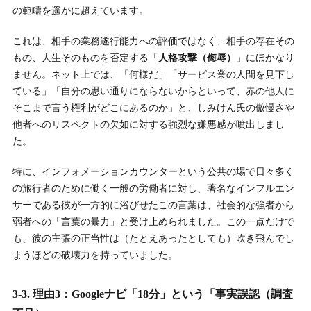
の範疇を遥かに超えています。
これは、相手の業務遂行能力への評価ではなく、相手の存在その
もの、人生そのものを否定する「
人格攻撃（侮辱）
」にほかなり
ません。ネット上では、「何様だ」「サービス業の人間を見下し
ている」「自分の思い通りにならないからといって、赤の他人に
そこまで言う権利がどこにあるのか」と、しみけん氏の傲慢さや
他者へのリスペクトの欠如に対する強烈な嫌悪感が噴出しまし
た。
特に、インフォメーションカウンターという公共の場で日々多く
の旅行者のために働く一般の労働者に対し、著名なインフルエン
サーである彼が一方的に浴びせたこの言葉は、社会的な強者から
弱者への「言葉の暴力」と受け止められました。この一点だけで
も、彼の主張の正当性は（たとえあったとしても）吹き飛んでし
まうほどの破壊力を持っていました。
3-3. 理由3：Googleナビ「18分」という「事実誤認（調査