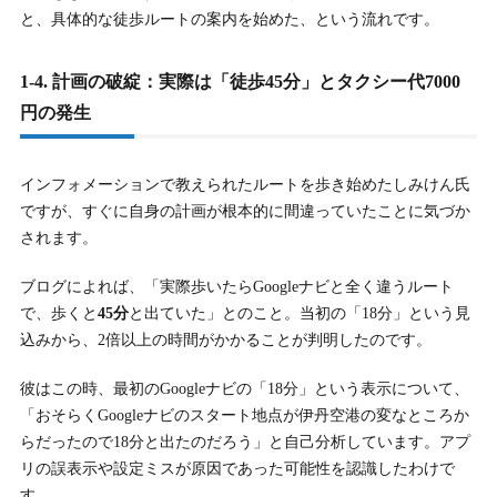
と、具体的な徒歩ルートの案内を始めた、という流れです。
6-4.
6-4. 経歴：1998年デビューからAV男優引退（2023年）まで
の軌跡
1-4. 計画の破綻：実際は「徒歩45分」とタクシー代7000
円の発生
7.
7. しみけんは結婚してる？妻は誰？はあちゅうとの事実
婚と離婚
インフォメーションで教えられたルートを歩き始めたしみけん氏
7-1.
7-1. 1人目の結婚と離婚（詳細非公表）
ですが、すぐに自身の計画が根本的に間違っていたことに気づか
されます。
7-2.
7-2. 2人目の妻：はあちゅう（ブロガー）との事実婚
（2018年）
ブログによれば、「実際歩いたらGoogleナビと全く違うルート
7-3.
7-3. 事実婚解消（離婚）の発表（2022年）とその後の関係
で、歩くと
45分
と出ていた」とのこと。当初の「18分」という見
込みから、2倍以上の時間がかかることが判明したのです。
8.
8. しみけんに子供はいる？何人で何歳？
彼はこの時、最初のGoogleナビの「18分」という表示について、
「おそらくGoogleナビのスタート地点が伊丹空港の変なところか
8-1.
8-1. 合計3人の子供たち
らだったので18分と出たのだろう」と自己分析しています。アプ
8-2.
8-2. 1人目の妻との間の2人の子供（双子）
リの誤表示や設定ミスが原因であった可能性を認識したわけで
す。