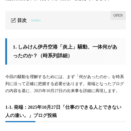
目次
Outline
1.
1. しみけん伊丹空港「炎上」騒動、一体何があったの
か？（時系列詳細）
1. しみけん伊丹空港「炎上」騒動、一体何があ
1-1.
1-1. 発端：2025年10月27日「仕事のできる人とできない人
の違い。」ブログ投稿
ったのか？（時系列詳細）
1-2.
1-2. しみけん氏の当初の計画：Googleナビ「徒歩18分」と
240円の電車賃
今回の騒動を理解するためには、まず「何があったのか」を時系
列に沿って正確に把握する必要があります。発端となったブログ
1-3.
1-3. インフォメーションでのやり取り：「遠いですよ」の
警告
の内容を基に、2025年10月27日の出来事を詳細に再現します。
1-4.
1-4. 計画の破綻：実際は「徒歩45分」とタクシー代7000円
1-1. 発端：2025年10月27日「仕事のできる人とできない
の発生
人の違い。」ブログ投稿
1-5.
1-5. ブログでの主張：「18分では行けないとわかっていた
はず」