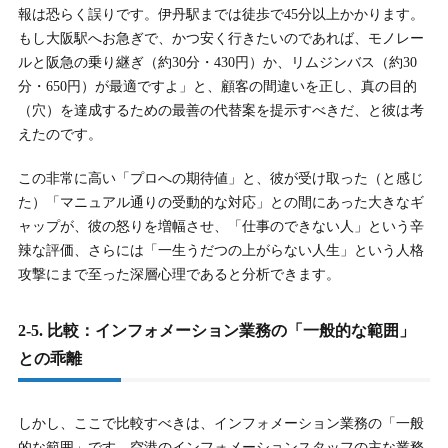
報は恐らく誤りです。伊丹駅までは徒歩で45分以上かかります。
もし大阪駅へお急ぎで、かつ安く行きたいのであれば、モノレー
ルと阪急の乗り継ぎ（約30分・430円）か、リムジンバス（約30
分・650円）が最適ですよ」と、顧客の間違いを正し、真の目的
（穴）を達成するための最善の代替案を提示すべきだ、と彼は考
えたのです。
この非常に高い「プロへの期待値」と、彼が受け取った（と感じ
た）「マニュアル通りの受動的な対応」との間にあった大きなギ
ャップが、彼の怒りを増幅させ、「仕事のできない人」という辛
辣な評価、さらには「一生うだつの上がらない人生」という人格
攻撃にまで至った深層心理であると分析できます。
2-5. 比較：インフォメーション業務の「一般的な範囲」
との乖離
しかし、ここで比較すべきは、インフォメーション業務の「一般
的な範囲」です。空港のインフォメーションスタッフの主な業務