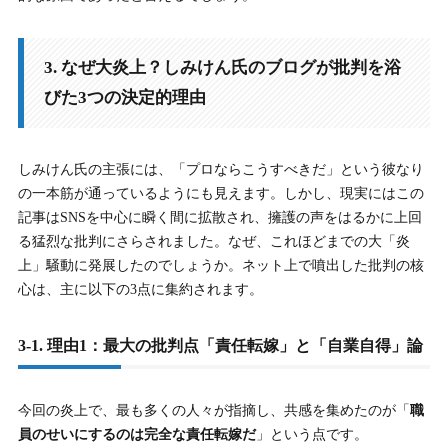
3. なぜ大炎上？しみけん氏のブログが批判を浴
びた3つの決定的理由
しみけん氏の主張には、「プロならこうすべきだ」という彼なり
の一本筋が通っているようにも見えます。しかし、現実にはこの
記事はSNSを中心に瞬く間に拡散され、擁護の声をはるかに上回
る猛烈な批判にさらされました。なぜ、これほどまでの大「炎
上」騒動に発展したのでしょうか。ネット上で噴出した批判の核
心は、主に以下の3点に集約されます。
3-1. 理由1：最大の批判点「責任転嫁」と「自業自得」論
今回の炎上で、最も多くの人々が指摘し、共感を集めたのが「
職
員のせいにするのは完全な責任転嫁だ
」という点です。