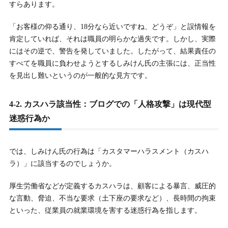
すらあります。
「お客様の仰る通り、18分なら近いですね、どうぞ」と誤情報を
肯定していれば、それは職員の明らかな過失です。しかし、実際
にはその逆で、警告を発していました。したがって、結果責任の
すべてを職員に負わせようとするしみけん氏の主張には、正当性
を見出し難いというのが一般的な見方です。
4-2. カスハラ該当性：ブログでの「人格攻撃」は現代型
迷惑行為か
では、しみけん氏の行為は「カスタマーハラスメント（カスハ
ラ）」に該当するのでしょうか。
厚生労働省などが定義するカスハラは、顧客による暴言、威圧的
な言動、脅迫、不当な要求（土下座の要求など）、長時間の拘束
といった、従業員の就業環境を害する迷惑行為を指します。