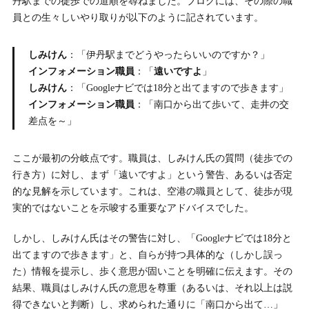
丹駅までの徒歩での道順を尋ねました。ブログには、その際の職
惑行為か
員との生々しいやり取りが以下のように記されています。
5.
5. しみけん氏の空港職員批判に対するネット上の反応
しみけん
：「伊丹駅までどうやったらいいのですか？」
（詳細版）
インフォメーション職員
：「
遠いですよ
」
しみけん
：「Googleナビでは18分と出てますので歩きます」
5-1.
5-1. 批判的な声：「自業自得」「職員さんが可哀想」「ダ
インフォメーション職員
：「南口から出て歩いて、走井の交
サい」
差点を～」
5-2.
5-2. 地元民・空港利用に詳しい人からの冷静な指摘
ここが最初の分岐点です。職員は、しみけん氏の質問（徒歩での
5-3.
5-3. しみけん氏の「再反論」がさらに火に油を注ぐ結果に
行き方）に対し、まず「遠いですよ」という警告、あるいは否定
的な見解を示しています。これは、空港の職員として、徒歩が現
6.
6. しみけんとは誰で何者なのか？本名・学歴・経歴プロ
実的ではないことを示唆する重要なアドバイスでした。
フィールを徹底調査
しかし、しみけん氏はその警告に対し、「Googleナビでは18分と
6-1.
6-1. しみけんの本名と基本プロフィール
出てますので歩きます」と、自らが持つ具体的な（しかし誤っ
た）情報を提示し、歩く意思が固いことを明確に伝えます。その
6-2.
6-2. 出身高校はどこ？昭和学院秀英高校時代の意外な一面
結果、職員はしみけん氏の意思を尊重（あるいは、それ以上は説
得できないと判断）し、求められた通りに「南口から出て…」
6-3.
6-3. 出身大学は法政大学（中退）の真相と理由