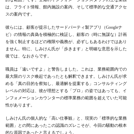
は、フライト情報、館内施設の案内、そして標準的な交通アクセ
スの案内です。
彼らには、顧客が提示したサードパーティ製アプリ（Googleナ
ビ）の情報の真偽を積極的に検証し、顧客の（時に無謀な）計画
を強く制止するほどの権限や義務が、必ずしもあるわけではあり
ません。特に、しみけん氏が「歩きます」と明確な意思を示した
後では、なおさらです。
職員は「遠いですよ」と警告しました。これは、業務範囲内での
最大限のリスク喚起であったとも解釈できます。しみけん氏が求
める「真の目的を察知し、最適解を提案する」コンサルティング
レベルの対応は、彼が理想とする「プロ」の姿ではあっても、イ
ンフォメーションカウンターの標準業務の範囲を超えていた可能
性があります。
しみけん氏の個人的な「高い仕事観」と、現実の「標準的な業務
範囲」との間にあったこの認識のズレこそが、今回の騒動の根本
的な原因であったと言えるでしょう。