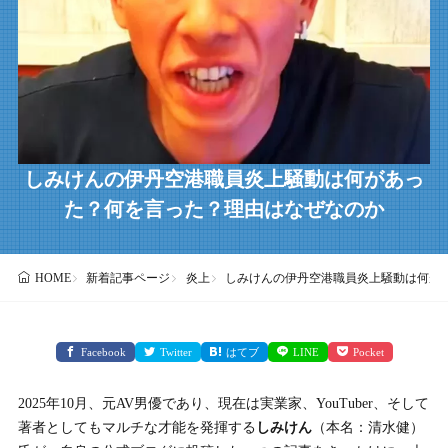
しみけんの伊丹空港職員炎上騒動は何があっ
た？何を言った？理由はなぜなのか
新着記事ページ
炎上
しみけんの伊丹空港職員炎上騒動は何が
HOME
Facebook
Twitter
はてブ
LINE
Pocket
2025年10月、元AV男優であり、現在は実業家、YouTuber、そして
著者としてもマルチな才能を発揮する
しみけん
（本名：清水健）