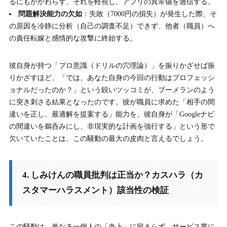
るにもかかわらず、それを軽視し、アプリの異常値を過信する。
問題解決能力の欠如
：失敗（7000円の損失）が発生した際、そ
の原因を冷静に分析（自己の調査不足）できず、他者（職員）へ
の責任転嫁と感情的な攻撃に終始する。
彼自身が持つ「プロ意識（ドリルの穴理論）」を振りかざせば振
りかざすほど、「では、あなた自身の今回の行動はプロフェッシ
ョナルだったのか？」という鋭いツッコミが、ブーメランのよう
に突き刺さる結果となったのです。彼が職員に求めた「相手の間
違いを正し、最適解を提案する」能力を、彼自身が「Googleナビ
の間違いを鵜呑みにし、非現実的な計画を強行する」という形で
欠いていたことは、この騒動の最大の皮肉と言えるでしょう。
4. しみけんの職員批判は正当か？カスハラ（カ
スタマーハラスメント）該当性の検証
この騒動は、単なる一個人の「炎上」に留まらず、サービス業に