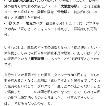
② 目的地の勘違い
：JRや阪急の「伊丹駅」ではなく、伊丹空
港の最寄り駅である大阪モノレール「
大阪空港駅
」（これは空港
ターミナル直結）や、隣駅の阪急「
蛍池駅
」（徒歩約15分～20
分）と見間違えた可能性。
③ スタート地点のバグ
：彼自身が分析したように、アプリが
空港内の「変なところ」をスタート地点として誤認識した可能
性。
いずれにせよ、騒動のすべての発端となった「徒歩18分」という
大前提が、しみけん氏自身の調査不足や勘違い、あるいはアプリ
の誤表示という「
事実誤認
」にあったことがほぼ確実となったの
です。
自分のミスが原因で生じた損害（タクシー代7000円）を、自らの
非を顧みることなく、親切に「遠いですよ」と警告までしてくれ
た職員のせいにして、ブログで「一生うだつの上がらない」とま
で罵倒した――。この構図が明らかになったことで、しみけん氏
への批判は決定的なものとなりました。「仕事のできない人」
は、一体どちらだったのか、と。