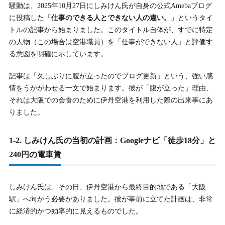
騒動は、2025年10月27日にしみけん氏が自身の公式Amebaブログ
1-6.
1-6. 決定的な一言：「あの人は一生うだつの上がらない人
に投稿した「
仕事のできる人とできない人の違い。
」というタイ
生」
トルの記事から始まりました。このタイトル自体が、すでに特定
の人物（この場合は空港職員）を「仕事ができない人」と評価す
2.
2. しみけんが職員に疑問を呈した理由はなぜ？その主張
る意図を明確に示しています。
の深層心理
記事は「久しぶりに腹が立ったのでブログ更新」という、強い感
2-1.
2-1. 表層的な理由：Googleナビ（18分）と現実（45分）の
情をうかがわせる一文で始まります。彼が「腹が立った」理由、
致命的なギャップ
それは大阪での会食のために伊丹空港を利用した際の出来事にあ
りました。
2-2.
2-2. 金銭的な理由：予期せぬ出費7000円への「ムカつき」
2-3.
2-3. しみけん氏の仕事観：「ドリルの穴理論」とは何か
1-2. しみけん氏の当初の計画：Googleナビ「徒歩18分」と
240円の電車賃
2-4.
2-4. 独自の分析：「プロ」の対応とは何か？しみけん氏の
期待値
しみけん氏は、その日、伊丹空港から最終目的地である「大阪
2-5.
2-5. 比較：インフォメーション業務の「一般的な範囲」と
の乖離
駅」へ向かう必要がありました。彼が事前に立てた計画は、非常
に経済的かつ効率的に見えるものでした。