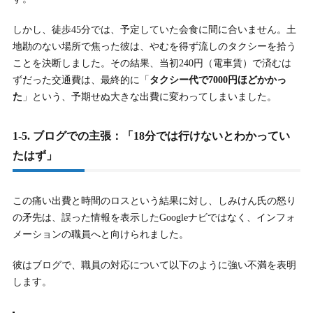
8-3.
8-3. はあちゅう氏との間の長男（2019年生まれ）
しかし、徒歩45分では、予定していた会食に間に合いません。土
9.
9. しみけんの現在の仕事は何？年収はいくら？
地勘のない場所で焦った彼は、やむを得ず流しのタクシーを拾う
ことを決断しました。その結果、当初240円（電車賃）で済むは
9-1.
9-1. AV男優引退後の現在の仕事（実業家・YouTuber・著
ずだった交通費は、最終的に「
タクシー代で7000円ほどかかっ
者）
た
」という、予期せぬ大きな出費に変わってしまいました。
9-2.
9-2. 韓国での絶大な人気「シム・イクヒョン」としての顔
1-5. ブログでの主張：「18分では行けないとわかってい
9-3.
9-3. しみけんの年収は？過去の最高年収と現在の推定
たはず」
10.
10. まとめ：しみけん伊丹空港炎上騒動で浮き彫りにな
った現代社会の課題
この痛い出費と時間のロスという結果に対し、しみけん氏の怒り
の矛先は、誤った情報を表示したGoogleナビではなく、インフォ
メーションの職員へと向けられました。
彼はブログで、職員の対応について以下のように強い不満を表明
します。