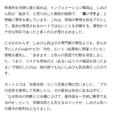
時系列を冷静に振り返れば、インフォメーション職員は、しみけ
ん氏が「徒歩で」と切り出した最初の段階で、「
遠いですよ
」と
明確に警告を発しています。これは、現地の事情を知るプロとし
て、徒歩が推奨されるルートではないことを示唆する、適切かつ
十分な対応であったと多くの人が受け止めました。
にもかかわらず、しみけん氏はその専門家の警告よりも、自らが
手にしたGoogleナビの「18分」という（結果的に間違っていた）
情報を優先し、「歩きます」と自らの意思で行動を決定しまし
た。つまり、リスクを承知の上（あるいはリスク確認を怠ったま
ま）で強行したのは、他の誰でもないしみけん氏自身だったので
す。
ネット上では「自業自得」という言葉が飛び交いました。「プロ
の忠告を無視して失敗したら、その責任は自分にあるはずだ」
「なぜ自分の判断ミスを棚に上げて、案内員を一方的に断罪でき
るのか」という、至極当然とも言えるロジックが、しみけん氏へ
の最大の批判点となりました。