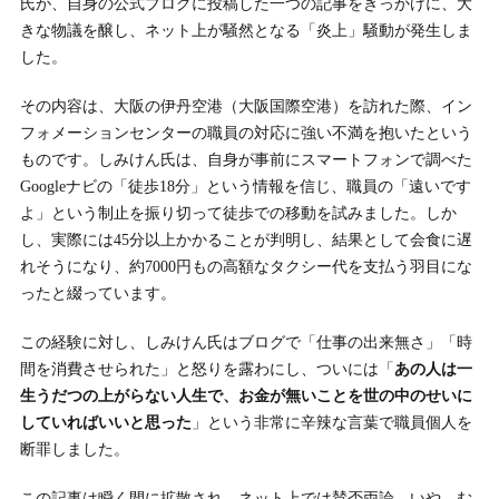
氏が、自身の公式ブログに投稿した一つの記事をきっかけに、大
きな物議を醸し、ネット上が騒然となる「炎上」騒動が発生しま
した。
その内容は、大阪の伊丹空港（大阪国際空港）を訪れた際、イン
フォメーションセンターの職員の対応に強い不満を抱いたという
ものです。しみけん氏は、自身が事前にスマートフォンで調べた
Googleナビの「徒歩18分」という情報を信じ、職員の「遠いです
よ」という制止を振り切って徒歩での移動を試みました。しか
し、実際には45分以上かかることが判明し、結果として会食に遅
れそうになり、約7000円もの高額なタクシー代を支払う羽目にな
ったと綴っています。
この経験に対し、しみけん氏はブログで「仕事の出来無さ」「時
間を消費させられた」と怒りを露わにし、ついには「
あの人は一
生うだつの上がらない人生で、お金が無いことを世の中のせいに
していればいいと思った
」という非常に辛辣な言葉で職員個人を
断罪しました。
この記事は瞬く間に拡散され、ネット上では賛否両論、いや、む