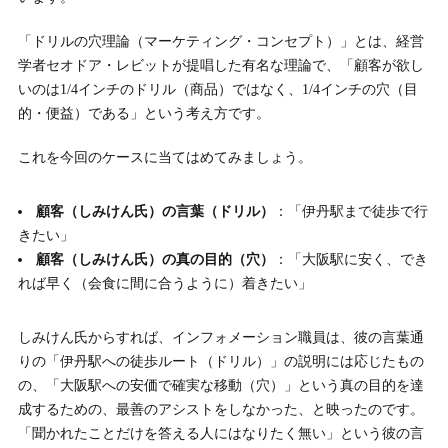
「ドリルの穴理論（マーケティング・コンセプト）」とは、経営
学者セオドア・レビットが提唱した有名な理論で、「顧客が欲し
いのは1/4インチのドリル（商品）ではなく、1/4インチの穴（目
的・便益）である」という考え方です。
これを今回のケースに当てはめてみましょう。
顧客（しみけん氏）の言葉（ドリル）
：「伊丹駅まで徒歩で行
きたい」
顧客（しみけん氏）の真の目的（穴）
：「大阪駅に安く、でき
れば早く（会食に間に合うように）着きたい」
しみけん氏からすれば、インフォメーション職員は、彼の言葉通
りの「伊丹駅への徒歩ルート（ドリル）」の説明には応じたもの
の、「大阪駅への安価で確実な移動（穴）」という真の目的を達
成するための、最善のアシストをしなかった、と映ったのです。
「聞かれたことだけを答える人にはなりたく無い」という彼の言