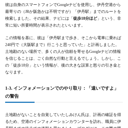
3.
3. なぜ大炎上？しみけん氏のブログが批判を浴びた3つ
彼は自身のスマートフォンでGoogleナビを使用し、伊丹空港から
の決定的理由
最寄りの（JRか阪急かは不明ですが）「伊丹駅」までのルートを
検索しました。その結果、ナビには「
徒歩18分ほど
」という、非
3-1.
3-1. 理由1：最大の批判点「責任転嫁」と「自業自得」論
常に短い所要時間が表示されたといいます。
3-2.
3-2. 理由2：「一生うだつの上がらない」発言の強烈な侮
この情報を基に、彼は「伊丹駅まで歩き、そこから電車に乗れば
辱性
240円で（大阪駅まで）行こうと思っていた」と計画しました。
3-3.
3-3. 理由3：Googleナビ「18分」という「事実誤認（調査不
土地勘のない場所で、多くの人が信頼を寄せるGoogleナビの情報
足）」
を信じることは、ごく自然な行動と言えるでしょう。しかし、こ
の「徒歩18分」という情報が、後の大きな誤算と怒りの引き金と
3-4.
3-4. 独自の考察：タイトル「仕事のできる人」という特大
なります。
のブーメラン
1-3. インフォメーションでのやり取り：「遠いですよ」
4.
4. しみけんの職員批判は正当か？カスハラ（カスタマー
の警告
ハラスメント）該当性の検証
4-1.
4-1. 結論：しみけん氏の批判に「正当性は低い」との見解
土地勘がないことを自覚していたしみけん氏は、計画の確証を得
が圧倒的
るため、空港のインフォメーションカウンターを訪れ、職員に伊
4-2.
4-2. カスハラ該当性：ブログでの「人格攻撃」は現代型迷