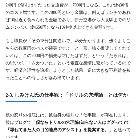
240円で済むはずだった交通費が、7000円になる。これは約30倍
のコスト増です。この7000円という金額は、例えばランチであれ
ば10回近く食べられる金額であり、伊丹空港から大阪駅までのリ
ムジンバス（約650円）なら10往復以上できる金額です。
もし職員が「その18分は間違いで、45分かかります。歩くよりこ
ちらの数百円のバスが確実ですよ」と一言、強く推奨してくれて
いれば、この7000円の損失は防げたはずだ、という「たられば」
の思いが、「ムカついた」という素直な感情に繋がっているので
す。経済合理性を追求しようとした結果、逆に大きな不利益を被
ったことへの悔しさが滲み出ています。
2-3. しみけん氏の仕事観：「ドリルの穴理論」とは何か
彼の怒りの根底には、彼自身の強烈な「仕事観」が存在します。
彼はブログで「
僕ならドリルの穴理論(知らない人はググって)で
『尋ねてきた人の目的達成のアシスト』を提案する。
」と述べて
います。