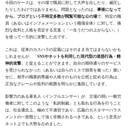
今回のケースは、その場で職員に対して大声を出したり、威圧し
たりしたわけではありません。問題となったのは、
事後になって
から、ブログという不特定多数が閲覧可能な公の場
で、特定の職
員（あるいはインフォメーションという職場全体）に対して、痛
烈な批判と人格を否定する言葉（「一生うだつの上がらない」）
を使って一方的に攻撃した点です。
これは、従来のカスハラの定義にはそのまま当てはまらないかも
しれませんが、「
SNSやネットを利用した現代型の迷惑行為・精
神的攻撃
」と捉えることができます。自分の期待通りのサービス
を受けられなかった（あるいは自らのミスで損害を被った）腹い
せに、相手の職業的尊厳や人格そのものを公然と貶める行為は、
正当なクレームや批判の範囲を明らかに逸脱しています。
影響力のある著名人（インフルエンサー）が、立場の弱い一般労
働者に対してこのような「私的制裁」とも取れる行為を行うこと
は、社会通念上、極めて不適切であり、広義のカスタマーハラス
メントの一形態として強く非難されるべきである、という意見が
ネット上でも大勢を占めました。