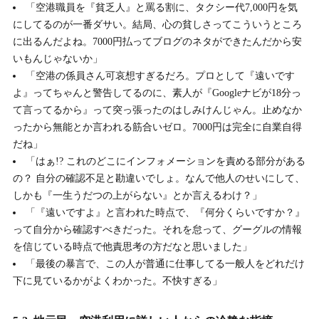
「空港職員を『貧乏人』と罵る割に、タクシー代7,000円を気
にしてるのが一番ダサい。結局、心の貧しさってこういうところ
に出るんだよね。7000円払ってブログのネタができたんだから安
いもんじゃないか」
「空港の係員さん可哀想すぎるだろ。プロとして『遠いです
よ』ってちゃんと警告してるのに、素人が『Googleナビが18分っ
て言ってるから』って突っ張ったのはしみけんじゃん。止めなか
ったから無能とか言われる筋合いゼロ。7000円は完全に自業自得
だね」
「はぁ!? これのどこにインフォメーションを責める部分がある
の？ 自分の確認不足と勘違いでしょ。なんで他人のせいにして、
しかも『一生うだつの上がらない』とか言えるわけ？」
「『遠いですよ』と言われた時点で、『何分くらいですか？』
って自分から確認すべきだった。それを怠って、グーグルの情報
を信じている時点で他責思考の方だなと思いました」
「最後の暴言で、この人が普通に仕事してる一般人をどれだけ
下に見ているかがよくわかった。不快すぎる」