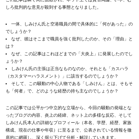
しろ批判的な意見が殺到する事態となりました。
一体、しみけん氏と空港職員の間で具体的に「何があった」の
でしょうか？
なぜ、彼はそこまで職員を強く批判したのか、その「理由」と
は？
なぜ、この記事はこれほどまでの「大炎上」に発展したのでし
ょうか？
しみけん氏の主張は正当なものなのか、それとも「カスハラ
（カスタマーハラスメント）」に該当するのでしょうか？
そして、この騒動の中心人物である「しみけん」とは、そもそ
も「何者」で、どのような経歴の持ち主なのでしょうか？
この記事では公平かつ中立的な立場から、今回の騒動の発端とな
ったブログの内容、炎上の経緯、ネット上の多様な反応、そして
しみけん氏本人の詳細なプロフィール（本名、学歴、経歴、家族
構成、現在の仕事や年収）に至るまで、公表されている情報を徹
底的に網羅し、深く掘り下げて分析・解説していきます。