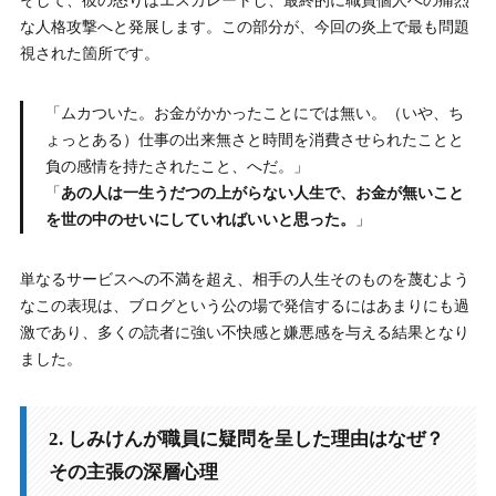
そして、彼の怒りはエスカレートし、最終的に職員個人への痛烈
な人格攻撃へと発展します。この部分が、今回の炎上で最も問題
視された箇所です。
「ムカついた。お金がかかったことにでは無い。（いや、ち
ょっとある）仕事の出来無さと時間を消費させられたことと
負の感情を持たされたこと、へだ。」
「
あの人は一生うだつの上がらない人生で、お金が無いこと
を世の中のせいにしていればいいと思った。
」
単なるサービスへの不満を超え、相手の人生そのものを蔑むよう
なこの表現は、ブログという公の場で発信するにはあまりにも過
激であり、多くの読者に強い不快感と嫌悪感を与える結果となり
ました。
2. しみけんが職員に疑問を呈した理由はなぜ？
その主張の深層心理