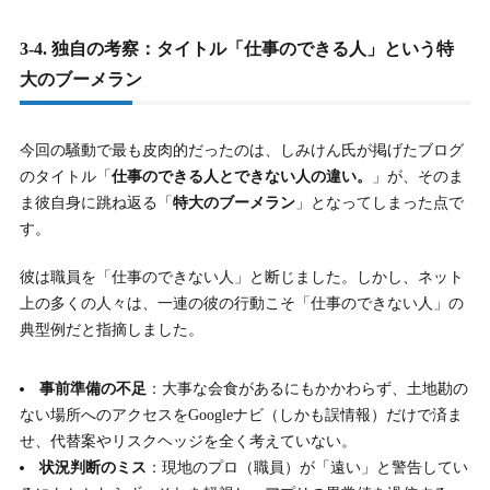
3-4. 独自の考察：タイトル「仕事のできる人」という特
大のブーメラン
今回の騒動で最も皮肉的だったのは、しみけん氏が掲げたブログ
のタイトル「
仕事のできる人とできない人の違い。
」が、そのま
ま彼自身に跳ね返る「
特大のブーメラン
」となってしまった点で
す。
彼は職員を「仕事のできない人」と断じました。しかし、ネット
上の多くの人々は、一連の彼の行動こそ「仕事のできない人」の
典型例だと指摘しました。
事前準備の不足
：大事な会食があるにもかかわらず、土地勘の
ない場所へのアクセスをGoogleナビ（しかも誤情報）だけで済ま
せ、代替案やリスクヘッジを全く考えていない。
状況判断のミス
：現地のプロ（職員）が「遠い」と警告してい