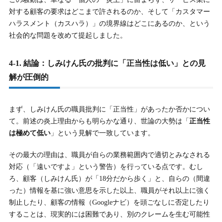
対する顧客の要求はどこまで許されるのか、そして「カスタマー
ハラスメント（カスハラ）」の境界線はどこにあるのか、という
社会的な問題を改めて提起しました。
4-1. 結論：しみけん氏の批判に「正当性は低い」との見
解が圧倒的
まず、しみけん氏の職員批判に「正当性」があったか否かについ
て。前述の炎上理由からも明らかな通り、世論の大勢は「
正当性
は極めて低い
」という見解で一致しています。
その最大の理由は、職員が自らの業務範囲内で適切とみなされる
対応（「遠いですよ」という警告）を行っている点です。むし
ろ、顧客（しみけん氏）が「18分だから歩く」と、自らの（間違
った）情報を基に強い意思を示した以上、職員がそれ以上に強く
制止したり、顧客の情報（Googleナビ）を頭ごなしに否定したり
することは、現実的には困難であり、別のクレームを生む可能性