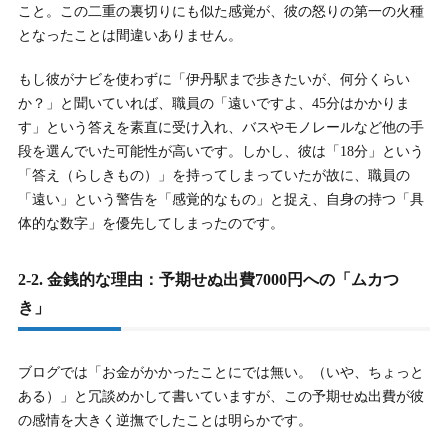
こと。この二重の裏切りにも似た感覚が、彼の怒りの第一の火種
となったことは間違いありません。
もし彼がナビを使わずに「伊丹駅まで歩きたいが、何分くらい
か？」と聞いていれば、職員の「遠いですよ、45分はかかりま
す」という答えを素直に受け入れ、バスやモノレールなど他の手
段を選んでいた可能性が高いです。しかし、彼は「18分」という
「答え（らしきもの）」を持ってしまっていたが故に、職員の
「遠い」という警告を「感覚的なもの」と捉え、自身の持つ「具
体的な数字」を優先してしまったのです。
2-2. 金銭的な理由：予期せぬ出費7000円への「ムカつ
き」
ブログでは「お金がかかったことにでは無い。（いや、ちょっと
ある）」と冗談めかして書いていますが、この予期せぬ出費が彼
の感情を大きく逆撫でしたことは明らかです。