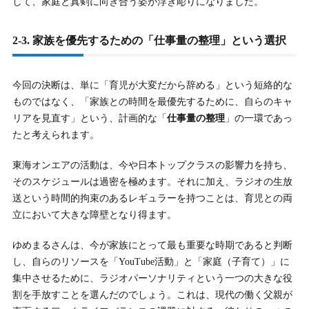
して、家庭と真剣に向き合う姿が浮き彫りになりました。
2-3. 家族を優先するための「仕事量の整理」という選択
今回の決断は、単に「育児が大変だから辞める」という短絡的な
ものではなく、「家族との時間を最優先するために、自らのキャ
リアを見直す」という、計画的な「
仕事量の整理
」の一環であっ
たと考えられます。
東海オンエアの活動は、今や日本トップクラスの影響力を持ち、
そのスケジュールは過密を極めます。それに加え、ラジオの生放
送という時間的拘束のあるレギュラーを持つことは、育児との両
立において大きな障壁となり得ます。
ゆめまるさんは、今が家族にとって最も重要な時期であると判断
し、自らのリソースを「YouTube活動」と「家庭（子育て）」に
集中させるために、ラジオパーソナリティという一つの大きな役
割を手放すことを選んだのでしょう。これは、現代の働く父親が