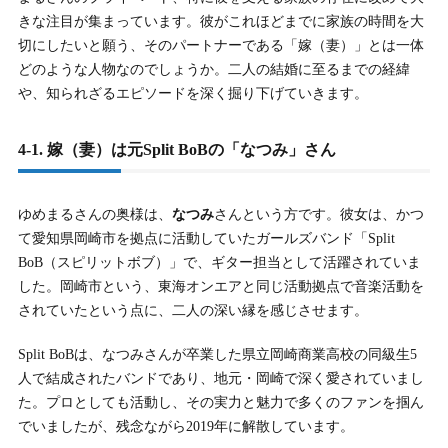
きな注目が集まっています。彼がこれほどまでに家族の時間を大
切にしたいと願う、そのパートナーである「嫁（妻）」とは一体
どのような人物なのでしょうか。二人の結婚に至るまでの経緯
や、知られざるエピソードを深く掘り下げていきます。
4-1. 嫁（妻）は元Split BoBの「なつみ」さん
ゆめまるさんの奥様は、
なつみ
さんという方です。彼女は、かつ
て愛知県岡崎市を拠点に活動していたガールズバンド「Split
BoB（スピリットボブ）」で、ギター担当として活躍されていま
した。岡崎市という、東海オンエアと同じ活動拠点で音楽活動を
されていたという点に、二人の深い縁を感じさせます。
Split BoBは、なつみさんが卒業した県立岡崎商業高校の同級生5
人で結成されたバンドであり、地元・岡崎で深く愛されていまし
た。プロとしても活動し、その実力と魅力で多くのファンを掴ん
でいましたが、残念ながら2019年に解散しています。