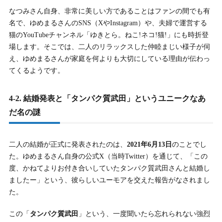
なつみさん自身、非常に美しい方であることはファンの間でも有
名で、ゆめまるさんのSNS（XやInstagram）や、夫婦で運営する
猫のYouTubeチャンネル「ゆきとら。ねこ!ネコ!猫!」にも時折登
場します。そこでは、二人のリラックスした仲睦まじい様子が伺
え、ゆめまるさんが家庭を何よりも大切にしている理由が伝わっ
てくるようです。
4-2. 結婚発表と「タンパク質武田」というユニークなあ
だ名の謎
二人の結婚が正式に発表されたのは、
2021年6月13日
のことでし
た。ゆめまるさん自身の公式X（当時Twitter）を通じて、「この
度、かねてよりお付き合いしていたタンパク質武田さんと結婚し
ましたー」という、彼らしいユーモアを交えた報告がなされまし
た。
この「
タンパク質武田
」という、一度聞いたら忘れられない強烈