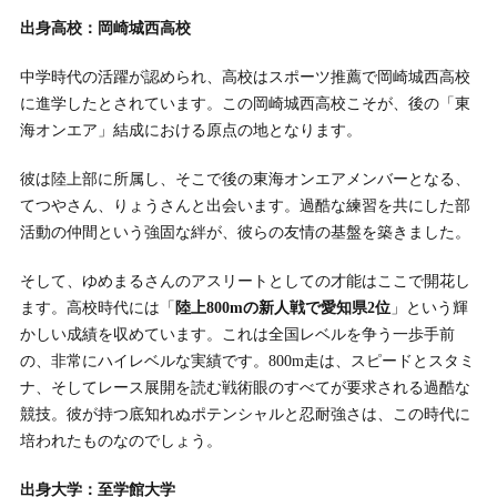
出身高校：岡崎城西高校
中学時代の活躍が認められ、高校はスポーツ推薦で岡崎城西高校
に進学したとされています。この岡崎城西高校こそが、後の「東
海オンエア」結成における原点の地となります。
彼は陸上部に所属し、そこで後の東海オンエアメンバーとなる、
てつやさん、りょうさんと出会います。過酷な練習を共にした部
活動の仲間という強固な絆が、彼らの友情の基盤を築きました。
そして、ゆめまるさんのアスリートとしての才能はここで開花し
ます。高校時代には「
陸上800mの新人戦で愛知県2位
」という輝
かしい成績を収めています。これは全国レベルを争う一歩手前
の、非常にハイレベルな実績です。800m走は、スピードとスタミ
ナ、そしてレース展開を読む戦術眼のすべてが要求される過酷な
競技。彼が持つ底知れぬポテンシャルと忍耐強さは、この時代に
培われたものなのでしょう。
出身大学：至学館大学