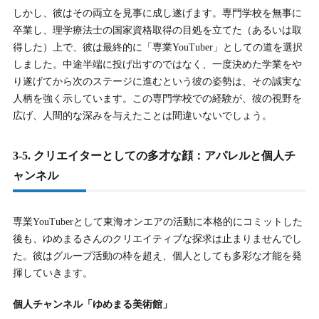
しかし、彼はその両立を見事に成し遂げます。専門学校を無事に
卒業し、理学療法士の国家資格取得の目処を立てた（あるいは取
得した）上で、彼は最終的に「専業YouTuber」としての道を選択
しました。中途半端に投げ出すのではなく、一度決めた学業をや
り遂げてから次のステージに進むという彼の姿勢は、その誠実な
人柄を強く示しています。この専門学校での経験が、彼の視野を
広げ、人間的な深みを与えたことは間違いないでしょう。
3-5. クリエイターとしての多才な顔：アパレルと個人チ
ャンネル
専業YouTuberとして東海オンエアの活動に本格的にコミットした
後も、ゆめまるさんのクリエイティブな探求は止まりませんでし
た。彼はグループ活動の枠を超え、個人としても多彩な才能を発
揮していきます。
個人チャンネル「ゆめまる美術館」