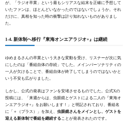
が、「ラジオ卒業」という最もシリアスな結末を正確に予想して
いたファンは、ほとんどいなかったのではないでしょうか。それ
だけに、真相を知った時の衝撃は計り知れないものがありまし
た。
1-4. 新体制へ移行『東海オンエアラジオ+』は継続
ゆめまるさんの卒業という大きな変動を受け、リスナーが次に気
にしたのは「番組自体の存続」でした。メインパーソナリティの
一人が欠けることで、番組自体が終了してしまうのではないかと
いう不安も広がりました。
しかし、公式の発表はファンを安堵させるものでした。公式Xの
投稿には、「来週からは、虫眼鏡とゲストによる二人の『東海オ
ンエアラジオ+』をお願いします！」と明記されており、番組名
に「＋（プラス）」を加え、
虫眼鏡さんをメインとし、ゲストを
迎える新体制で番組を継続する
ことが発表されたのです。