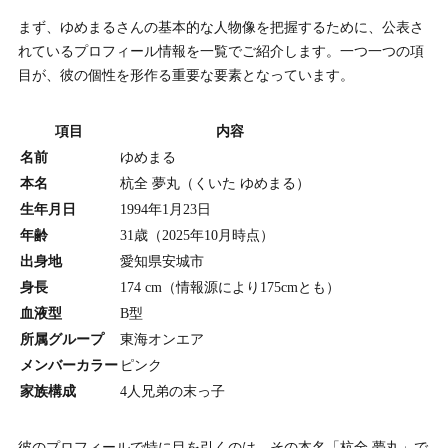
まず、ゆめまるさんの基本的な人物像を把握するために、公表さ
れているプロフィール情報を一覧でご紹介します。一つ一つの項
目が、彼の個性を形作る重要な要素となっています。
項目
内容
名前
ゆめまる
本名
杭全 夢丸（くいた ゆめまる）
生年月日
1994年1月23日
年齢
31歳（2025年10月時点）
出身地
愛知県安城市
身長
174 cm（情報源により175cmとも）
血液型
B型
所属グループ
東海オンエア
メンバーカラー
ピンク
家族構成
4人兄弟の末っ子
彼のプロフィールで特に目を引くのは、その本名「杭全 夢丸」で