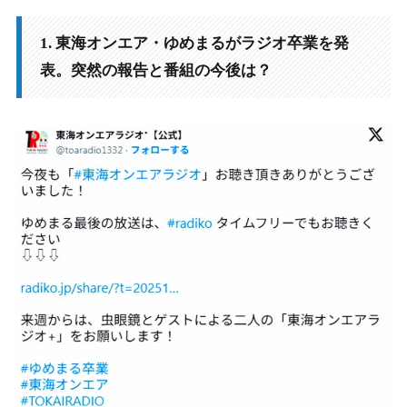
報告と番組の今後は？
1. 東海オンエア・ゆめまるがラジオ卒業を発
1-1.
1-1. 2025年10月26日、公式X（旧Twitter）での衝撃の告知
表。突然の報告と番組の今後は？
1-2.
1-2. 「#ゆめまる卒業」と涙の写真が意味するもの
1-3.
1-3. 事前の「大事なお知らせ」予告とファンの憶測
1-4.
1-4. 新体制へ移行『東海オンエアラジオ+』は継続
2.
2. ゆめまるがラジオ卒業を選んだ本当の理由は？子育て
への専念が決断の背景か
2-1.
2-1. 本人の口から語られた「子育ての多忙」という真相
2-2.
2-2. 「2人育てるの舐めてた」発言に込められた切実な思
い
2-3.
2-3. 家族を優先するための「仕事量の整理」という選択
2-4.
2-4. 放送で触れられた「ブラジルへのゴルフ留学」説は冗