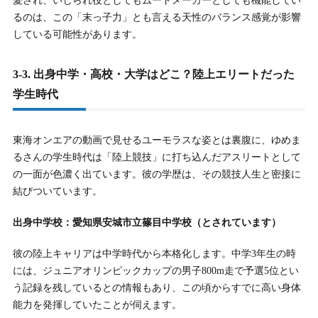
愛され、いじられ役としてもムードメーカーとしても機能してい
るのは、この「末っ子力」とも言える天性のバランス感覚が影響
している可能性があります。
3-3. 出身中学・高校・大学はどこ？陸上エリートだった
学生時代
東海オンエアの動画で見せるユーモラスな姿とは裏腹に、ゆめま
るさんの学生時代は「陸上競技」に打ち込んだアスリートとして
の一面が色濃く出ています。彼の学歴は、その競技人生と密接に
結びついています。
出身中学校：愛知県安城市立篠目中学校（とされています）
彼の陸上キャリアは中学時代から本格化します。中学3年生の時
には、ジュニアオリンピックカップの男子800m走で予選5位とい
う記録を残しているとの情報もあり、この頃からすでに高い身体
能力を発揮していたことが伺えます。