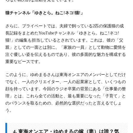
猫チャンネル「ゆきとら。ねこ!ネコ!猫!」
さらに、プライベートでは、夫婦で飼っている2匹の保護猫の成
長記録をまとめたYouTubeチャンネル「ゆきとら。ねこ!ネコ!
猫!」の編集も担当しているとされています。これは、彼の「父
親」としての一面とは別に、「家族の一員」として動物に愛情を
注ぐ優しい姿を伝えるものであり、彼の多面的な魅力を構成する
重要なピースです。
このように、ゆめまるさんは東海オンエアのメンバーとしてだけ
でなく、一人のクリエイター、一人の起業家として、いくつもの
顔を持っています。今回のラジオ卒業の背景にある「仕事量の整
理」とは、これら全ての活動と、最も重要になった「子育て」と
のバランスを取るための、必然的な選択だったと言えるでしょ
う。
4. 東海オンエア・ゆめまるの嫁（妻）は誰？気