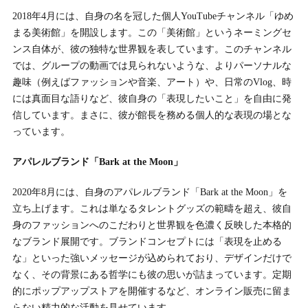
2018年4月には、自身の名を冠した個人YouTubeチャンネル「ゆめ
まる美術館」を開設します。この「美術館」というネーミングセ
ンス自体が、彼の独特な世界観を表しています。このチャンネル
では、グループの動画では見られないような、よりパーソナルな
趣味（例えばファッションや音楽、アート）や、日常のVlog、時
には真面目な語りなど、彼自身の「表現したいこと」を自由に発
信しています。まさに、彼が館長を務める個人的な表現の場とな
っています。
アパレルブランド「Bark at the Moon」
2020年8月には、自身のアパレルブランド「Bark at the Moon」を
立ち上げます。これは単なるタレントグッズの範疇を超え、彼自
身のファッションへのこだわりと世界観を色濃く反映した本格的
なブランド展開です。ブランドコンセプトには「表現を止める
な」といった強いメッセージが込められており、デザインだけで
なく、その背景にある哲学にも彼の思いが詰まっています。定期
的にポップアップストアを開催するなど、オンライン販売に留ま
らない精力的な活動を見せています。