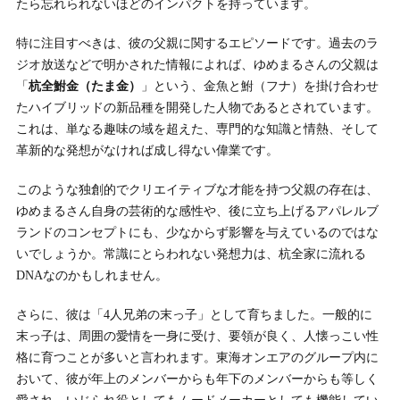
たら忘れられないほどのインパクトを持っています。
特に注目すべきは、彼の父親に関するエピソードです。過去のラ
ジオ放送などで明かされた情報によれば、ゆめまるさんの父親は
「
杭全鮒金（たま金）
」という、金魚と鮒（フナ）を掛け合わせ
たハイブリッドの新品種を開発した人物であるとされています。
これは、単なる趣味の域を超えた、専門的な知識と情熱、そして
革新的な発想がなければ成し得ない偉業です。
このような独創的でクリエイティブな才能を持つ父親の存在は、
ゆめまるさん自身の芸術的な感性や、後に立ち上げるアパレルブ
ランドのコンセプトにも、少なからず影響を与えているのではな
いでしょうか。常識にとらわれない発想力は、杭全家に流れる
DNAなのかもしれません。
さらに、彼は「4人兄弟の末っ子」として育ちました。一般的に
末っ子は、周囲の愛情を一身に受け、要領が良く、人懐っこい性
格に育つことが多いと言われます。東海オンエアのグループ内に
おいて、彼が年上のメンバーからも年下のメンバーからも等しく