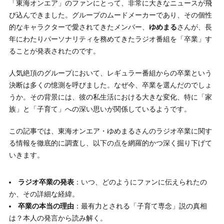
「東海オンエア」のファンにとって、非常に大きなニュースが飛
び込んできました。グループのムードメーカーであり、その個性
的なキャラクターで愛されてきたメンバー、
ゆめまる
さんが、長
年にわたりパーソナリティを務めてきたラジオ番組を「卒業」す
ることが発表されたのです。
人気絶頂のグループにおいて、レギュラー番組からの卒業という
決断は多くの憶測を呼びました。なぜ今、卒業を選んだのでしょ
うか。その背景には、彼の私生活における大きな変化、特に「家
族」と「子育て」への深い思いが関係しているようです。
この記事では、東海オンエア・ゆめまるさんのラジオ卒業に関す
る情報を徹底的に調査し、以下の点を網羅的かつ深く掘り下げて
いきます。
ラジオ卒業の発表
：いつ、どのようにファンに伝えられたの
か、その詳細な経緯。
卒業の本当の理由
：最有力とされる「子育て専念」説の真相
は？本人の発言から読み解く。