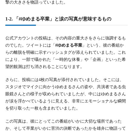
撃の大きさを物語っていました。
6.
6. ラジオ卒業後の東海オンエア・ゆめまる、今後の活動
1-2. 「#ゆめまる卒業」と涙の写真が意味するもの
（YouTubeなど）はどうなる？
6-1.
6-1. 東海オンエアとしてのYouTube活動は継続
公式アカウントの投稿は、その内容の重大さをさらに強調するも
6-2.
6-2. 個人チャンネル「ゆめまる美術館」の活動
のでした。ツイートには「
#ゆめまる卒業
」という、彼の番組か
らの離脱を明確に示すハッシュタグが添えられていました。これ
6-3.
6-3. アパレルブランド「Bark at the Moon」の展開は？
により、一部で囁かれた「一時的な休養」や「企画」といった希
望的観測は打ち消されることになります。
7.
7. 東海オンエア・ゆめまるのラジオ卒業発表、ネット上
のファンの反応は？
さらに、投稿には4枚の写真が添付されていました。そこには、
スタジオでマイクに向かうゆめまるさんの姿や、共演者である虫
7-1.
7-1. 「衝撃的すぎる」「まさかすぎた」驚きと動揺の声
眼鏡さんとの様子が収められていましたが、中にはゆめまるさん
が涙を浮かべているように見える、非常にエモーショナルな瞬間
7-2.
7-2. 理由への深い理解と「パパ頑張れ」という温かい応援
を切り取った一枚も含まれていました。
7-3.
7-3. 「7年間お疲れさま」感謝と労いの言葉
この写真は、彼にとってこの番組がいかに大切な場所であった
か、そして卒業がいかに苦渋の決断であったかを雄弁に物語って
8.
8. まとめ：東海オンエア・ゆめまるの決断。子育てとキ