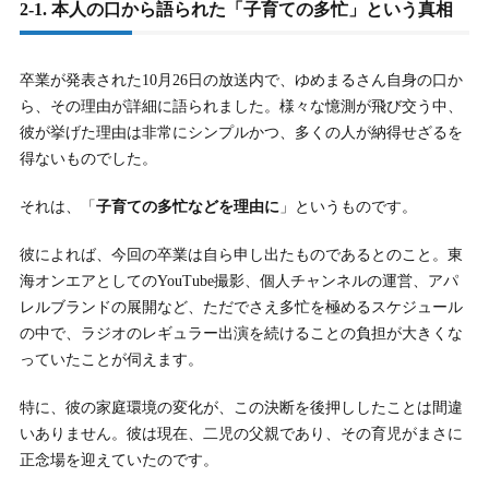
2-1. 本人の口から語られた「子育ての多忙」という真相
卒業が発表された10月26日の放送内で、ゆめまるさん自身の口か
ら、その理由が詳細に語られました。様々な憶測が飛び交う中、
彼が挙げた理由は非常にシンプルかつ、多くの人が納得せざるを
得ないものでした。
それは、「
子育ての多忙などを理由に
」というものです。
彼によれば、今回の卒業は自ら申し出たものであるとのこと。東
海オンエアとしてのYouTube撮影、個人チャンネルの運営、アパ
レルブランドの展開など、ただでさえ多忙を極めるスケジュール
の中で、ラジオのレギュラー出演を続けることの負担が大きくな
っていたことが伺えます。
特に、彼の家庭環境の変化が、この決断を後押ししたことは間違
いありません。彼は現在、二児の父親であり、その育児がまさに
正念場を迎えていたのです。