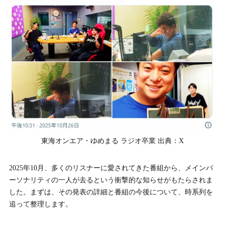
談？
3.
3. 東海オンエア・ゆめまるのプロフィールを徹底解説！
本名や意外な学歴・経歴とは？
3-1.
3-1. ゆめまるさんの基本プロフィール（本名・年齢・出身
地・身長など）
3-2.
3-2. 杭全（くいた）という珍しい本名と家族背景
3-3.
3-3. 出身中学・高校・大学はどこ？陸上エリートだった学
生時代
東海オンエア・ゆめまる ラジオ卒業 出典：X
3-4.
3-4. YouTuberになるまでの経緯：専門学校というもう一つ
の道
2025年10月、多くのリスナーに愛されてきた番組から、メインパ
3-5.
3-5. クリエイターとしての多才な顔：アパレルと個人チャ
ーソナリティの一人が去るという衝撃的な知らせがもたらされま
ンネル
した。まずは、その発表の詳細と番組の今後について、時系列を
追って整理します。
4.
4. 東海オンエア・ゆめまるの嫁（妻）は誰？気になる出