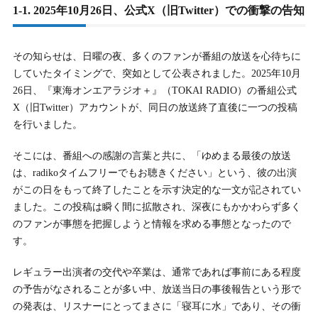
会いや馴れ初めを調査
1-1. 2025年10月26日、公式X（旧Twitter）での衝撃の告知
4-1.
4-1. 嫁（妻）は元Split BoBの「なつみ」さん
その知らせは、日曜の夜、多くのファンが番組の放送を心待ちに
4-2.
4-2. 結婚発表と「タンパク質武田」というユニークなあだ
していたタイミングで、突如として公表されました。2025年10月
名の謎
26日、『東海オンエアラジオ＋』（TOKAI RADIO）の番組公式
X（旧Twitter）アカウントが、同日の放送終了直後に一つの投稿
4-3.
4-3. 妻の公表は2022年1月の動画「【収集つかず】」にて
を行いました。
4-4.
4-4. 二人の出会い・馴れ初めは「共通の知人」からの紹介
そこには、番組への感謝の言葉と共に、「ゆめまる最後の放送
は、radikoタイムフリーでもお聴きください」という、彼の出演
5.
5. 東海オンエア・ゆめまるの子供は何人で何歳？ラジオ
がこの日をもって終了したことを示す決定的な一文が記されてい
卒業の理由に関わる家族構成
ました。この投稿は瞬く間に拡散され、深夜にもかかわらず多く
5-1.
5-1. 子供は2人（女の子と男の子）で家族構成は4人家族
のファンが事態を把握しようと情報を求める事態となったので
す。
5-2.
5-2. 第1子（長女）は2021年10月2日生まれの4歳
レギュラー出演者の交代や卒業は、通常であれば事前にある程度
5-3.
5-3. 第2子（長男）は2024年12月生まれの生後約10ヶ月
の予告がなされることが多い中、放送当日の事後報告という形で
5-4.
5-4. 東海オンエアメンバーの子供たちと同級生に
の発表は、リスナーにとってまさに「寝耳に水」であり、その衝