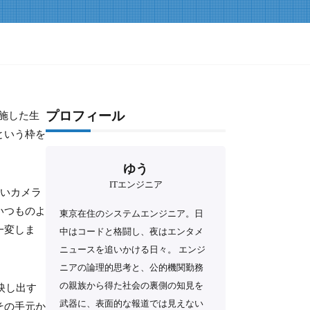
プロフィール
施した生
という枠を
。
ゆう
ITエンジニア
しいカメラ
いつものよ
東京在住のシステムエンジニア。日
一変しま
中はコードと格闘し、夜はエンタメ
ニュースを追いかける日々。 エンジ
ニアの論理的思考と、公的機関勤務
の親族から得た社会の裏側の知見を
映し出す
武器に、表面的な報道では見えない
その手元か