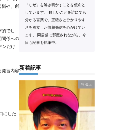
「なぜ」を解き明かすことを使命と
苦悩や、所
しています。 難しいことを誰にでも
分かる言葉で。正確さと分かりやす
さを両立した情報発信を心がけてい
撃的でし
ます。 同居猫に邪魔されながら、今
間関係への
日も記事を執筆中。
ァンだけ
新着記事
る発言内容
炎上
口にした