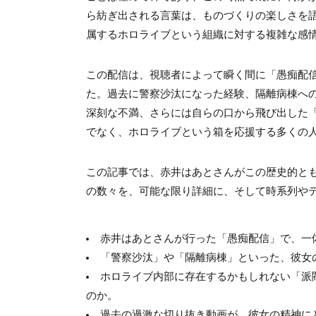
ら紡ぎ出される言葉は、ものづくりの楽しさを
属するホロライブという組織に対する複雑な感
この配信は、視聴者によって瞬く間に「愚痴配
た。過去に警察沙汰になった経験、隔離病棟へ
深刻な不満、さらには自らの口から飛び出した「
でなく、ホロライブという箱を応援する多くの人
この記事では、赤井はあとさんがこの歴史的と
の数々を、可能な限り詳細に、そして時系列や
赤井はあとさんが行った「愚痴配信」で、一
「警察沙汰」や「隔離病棟」といった、彼女
ホロライブ内部に存在するかもしれない「派
のか。
過去の過激な切り抜き動画が、彼女の精神に