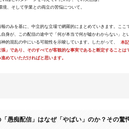
環境、そして学業との両立の苦悩について。
情報のみを基に、中立的な立場で網羅的にまとめていきます。ここ
ん自身が、この配信の途中で「何が本当で何が嘘かわからない」と
精神的混乱の中にいる可能性を示唆しています。したがって、
本
主張」であり、そのすべてが客観的な事実であると断定することは
み進めていただければと思います。
配信」はなぜ「やばい」のか？その驚愕の内容を解説
が起こったのか
んの「愚痴配信」はなぜ「やばい」のか？その驚
け