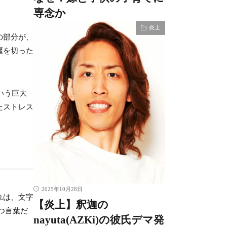
専念か
炎上
の部分が、
堰を切った
いう巨大
たストレス
2025年10月28日
れは、文字
【炎上】釈迦の
つ言葉だ
nayuta(AZKi)の彼氏デマ発