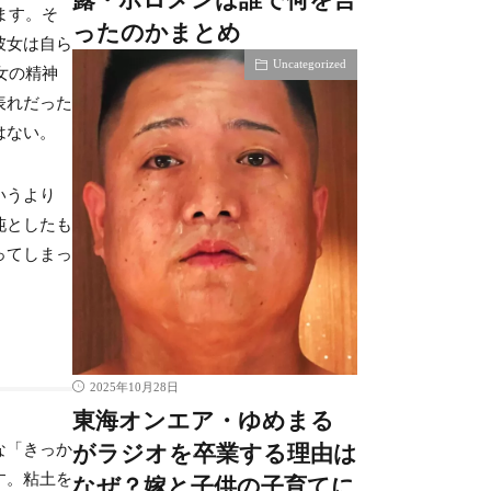
ます。そ
ったのかまとめ
彼女は自ら
Uncategorized
女の精神
表れだった
はない。
いうより
沌としたも
ってしまっ
2025年10月28日
東海オンエア・ゆめまる
な「きっか
がラジオを卒業する理由は
す。粘土を
なぜ？嫁と子供の子育てに