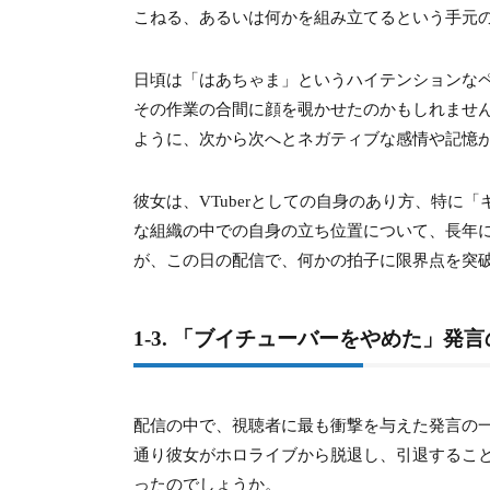
こねる、あるいは何かを組み立てるという手元
5.
5. 赤井はあとさんはホロライブで「い
5-1.
5-1. ディズニーに誘われなかった「仲
日頃は「はあちゃま」というハイテンションな
その作業の合間に顔を覗かせたのかもしれませ
5-2.
5-2. 幼少期から続く「疎外感」と海外在
ように、次から次へとネガティブな感情や記憶
5-3.
5-3. 大人数コラボとタイマンコラボの格
彼女は、VTuberとしての自身のあり方、特
5-4.
5-4. 「話題になると寄ってくる」ホロ
な組織の中での自身の立ち位置について、長年
5-5.
5-5. GTAやマイクラでの孤立「1人で
が、この日の配信で、何かの拍子に限界点を突
5-6.
5-6. 「プライドが高くて絡みたくない
1-3. 「ブイチューバーをやめた」発
6.
6. 「反射眼鏡ブス」「蛇口」「嘔吐配
6-1.
6-1. 精神的ダメージを受けたとされる
配信の中で、視聴者に最も衝撃を与えた発言の
通り彼女がホロライブから脱退し、引退すること
6-2.
6-2. 「ゲロ」「蛇口」切り抜き配信の
ったのでしょうか。