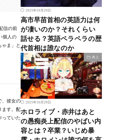
2025年10月29日
高市早苗首相の英語力は何
が凄いのか？それくらい
配信の前
い個人の
話せる？英語ペラペラの歴
ちゃま」と
代首相は誰なのか
炎上
で、彼女の
2025年10月29日
ります。配
ホロライブ・赤井はあと
作っていた
の愚痴炎上配信のやばい内
容とは？卒業？いじめ暴
露・ホロメンは誰で何を言