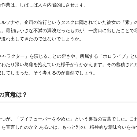
の作業は、しばしば人を内省的にさせます。
じめ」や「疎外感」を感じていたのか？
間外れ」の記憶
ペルソナや、企画の進行というタスクに隠されていた彼女の「素」
ん。最初は小さな不満の漏洩だったものが、一度口に出したことで
住経験
が溢れ出してきたのではないでしょうか。
差
に「キャラクター」を演じることの歪さや、所属する「ホロライブ」と
メンの存在
にわたり深い葛藤を抱えていた様子がうかがえます。その蓄積され
も楽しそうだね」
破してしまった。そう考えるのが自然でしょう。
」と言われていた？
言の真意は？
信」などの切り抜きが赤井はあとさんに与えた精神的ダメージ
切り抜き動画の内容
一つが、「ブイチューバーをやめた」という趣旨の言葉でした。こ
を宣言したのか？ あるいは、もっと別の、精神的な意味合いを持
存在とそれを笑うリスナー