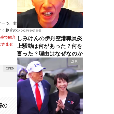
で一つ、非
いう趣旨の
2025年10月30日
記事で紹介
しみけんの伊丹空港職員炎
できませ
上騒動は何があった？何を
言った？理由はなぜなのか
炎上
愕の