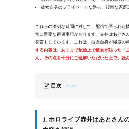
彼女自身のプライベートな過去、複雑な家庭
これらの深刻な疑問に対して、配信で語られた
常に重要な留保事項があります。赤井はあとさ
発言もしています。これは、彼女自身が極度の
する内容は、あくまで配信上で彼女が語った「
ん。その点を十分にご理解いただいた上で、読
目次
Outline
1.
1. ホロライブ赤井はあとさんの「愚痴
1-1.
1-1. 10月29日「ものづくり」配信で何
1. ホロライブ赤井はあとさ
1-2.
1-2. 配信が「愚痴」へと転換したきっか