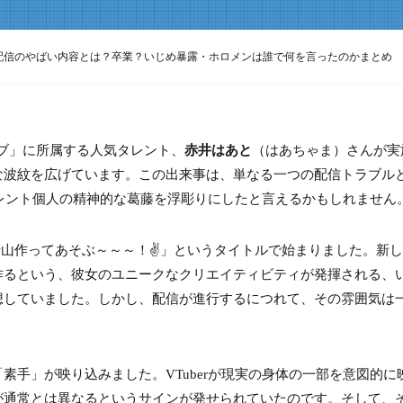
配信のやばい内容とは？卒業？いじめ暴露・ホロメンは誰で何を言ったのかまとめ
ロライブ」に所属する人気タレント、
赤井はあと
（はあちゃま）さんが実
な波紋を広げています。この出来事は、単なる一つの配信トラブル
、タレント個人の精神的な葛藤を浮彫りにしたと言えるかもしれません
士山作ってあそぶ～～～！✌」というタイトルで始まりました。新
作るという、彼女のユニークなクリエイティビティが発揮される、
想していました。しかし、配信が進行するにつれて、その雰囲気は
素手」が映り込みました。VTuberが現実の身体の一部を意図的に
が通常とは異なるというサインが発せられていたのです。そして、