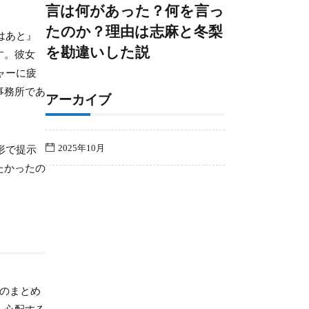
言は何があった？何を言っ
たのか？理由は志麻と冬梨
はあと』
を勘違いした説
す。彼女
ャーに疲
事務所であ
アーカイブ
2025年10月
形で提示
たかったの
のまとめ