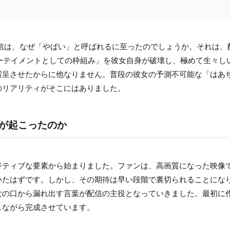
の真意は？
念
」配信は、なぜ「やばい」と呼ばれるに至ったのでしょうか。それは、
ブ内部の疑惑とは？具体的に何を言ったのか
ンターテイメントとしての枠組み」を彼女自身が破壊し、極めて生々し
露呈させたからに他なりません。普段の彼女の予測不可能な「はあ
のリアリティがそこにはありました。
の言及
としたの？」
で何が起こったのか
っている」憶測
ジティブな要素から始まりました。ファンは、高画質になった映像
院も？赤井はあとさんが告白した衝撃の過去
いたはずです。しかし、その期待は早い段階で裏切られることにな
女の口から漏れ出す言葉が配信の主役となっていきました。最初に
しながら完成させています。
況