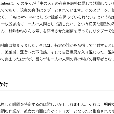
Tuberは、その多くが「中の人」の存在を厳格に隠して活動してい
全てであり、現実の身体はタブーとされています。そのタブーを、
る」
く、「もはやVTuberとしての建前を保っていられない」という彼
を一枚脱ぎ捨て、一人の人間として話したい」という切実な願望の
さん、桃鈴ねねさんも素手を露出させた配信を行っておりタブーで
や「派閥」への具体的な批判内容
の独白は始まりました。それは、特定の誰かを名指しで非難すると
と派閥への嫌悪感
さ、孤独感、運営への不信感、そして自己嫌悪が入り混じった、混
めて集まったはずが、図らずも一人の人間の魂の叫びの目撃者とな
の不満
辞めた人たちは孤立」
たんですか？」
っかけ
の待遇
転換した瞬間を特定するのは難しいかもしれません。それは、明確
単調な作業が、彼女の内面に向かうトリガーとなったと推察されま