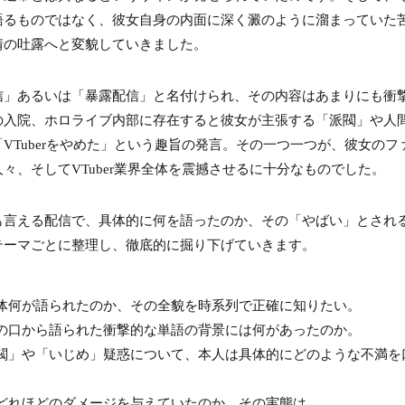
語るものではなく、彼女自身の内面に深く澱のように溜まっていた
情の吐露へと変貌していきました。
信」あるいは「暴露配信」と名付けられ、その内容はあまりにも衝
の入院、ホロライブ内部に存在すると彼女が主張する「派閥」や人
VTuberをやめた」という趣旨の発言。その一つ一つが、彼女のフ
々、そしてVTuber業界全体を震撼させるに十分なものでした。
も言える配信で、具体的に何を語ったのか、その「やばい」とされ
テーマごとに整理し、徹底的に掘り下げていきます。
体何が語られたのか、その全貌を時系列で正確に知りたい。
の口から語られた衝撃的な単語の背景には何があったのか。
閥」や「いじめ」疑惑について、本人は具体的にどのような不満を
どれほどのダメージを与えていたのか、その実態は。