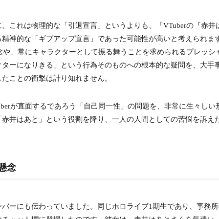
苦悩
、これは物理的な「引退宣言」というよりも、「VTuberの『赤井
への疑問
る精神的な「ギブアップ宣言」であった可能性が高いと考えられま
な懸念や、常にキャラクターとして振る舞うことを求められるプレッシ
ライベートと苦難に満ちた生い立ち
クターになりきる」という行為そのものへの根本的な疑問を、大手
た過去
したことの衝撃は計り知れません。
uberが直面するであろう「自己同一性」の問題を、非常に生々しい
限界
「赤井はあと」という役割を降り、一人の人間としての苦悩を訴え
ロライブ全体への今後の影響
た懸念
わからない」
ンバーにも伝わっていました。同じホロライブ1期生であり、事務所
はあと