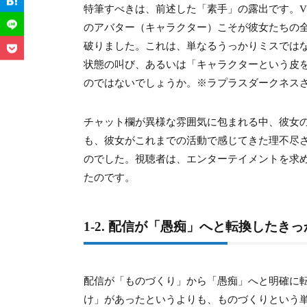
特筆すべきは、前述した「素手」の露出です。V
3-3.
3-3. 尿検査と隔離病棟への入院
のアバター（キャラクター）こそが彼女たちの
3-4.
3-4. 飲んでいた薬と副作用「頭が鈍くな
破りました。これは、単なるうっかりミスではな
状態の叫び、あるいは「キャラクターという皮
3-5.
3-5. 警察や看護師に身元を明かす
のではないでしょうか。※ラプラスダークネス
4.
4. 以前から存在した？ホロライブ運営
チャット欄が異様な雰囲気に包まれる中、彼女
4-1.
4-1. 「パーティーしてる人寒い」発言
も、彼女がこれまでの活動で感じてきた理不尽
のでした。視聴者は、エンターテイメントを求
4-2.
4-2. 「稼ぎ頭」の優遇は不公平？格差へ
たのです。
4-3.
4-3. YAGOO氏の発言とされる内容「
4-4.
4-4. スタッフへの不信感「わざと泣い
1-2. 配信が「愚痴」へと転換したき
4-5.
4-5. 無給料だった？デビュー当時と現在
配信が「ものづくり」から「愚痴」へと明確に
4-6.
4-6. 紫咲シオンの案件に関する噂
け」があったというよりも、ものづくりという