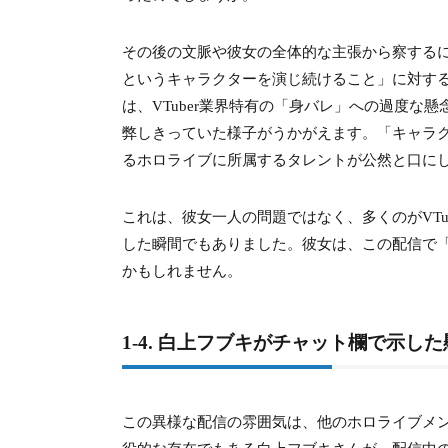
6-3.
6-3. 反射の眼鏡「ブス」という中傷への
その後の文脈や彼女の全体的な主張から察するに
6-4.
6-4. VTuberの「身バレ」と「キャラ」
というキャラクターを演じ続けること」に対す
は、VTuber業界特有の「身バレ」への過度
7.
7. 赤井はあとさんが暴露した自身のプ
弊しきっていた様子がうかがえます。「キャラ
7-1.
7-1. 現在23歳、学生とVTuberを両立し
るホロライブに所属するタレントが公然と口に
7-2.
7-2. 家族2人を養う複雑な家庭環境
これは、彼女一人の問題ではなく、多くのがVT
7-3.
7-3. 「もうパンクしちゃったよ」両立の
した瞬間でもありました。彼女は、この配信で
かもしれません。
8.
8. まとめ：語られた内容の真偽と、ホ
1-4. 白上フブキがチャット欄で示し
8-1.
8-1. 本人が語る真偽「何が本当で嘘か
8-2.
8-2. 他のホロメンへの風評被害と憶測
この異様な配信の雰囲気は、他のホロライブメ
8-3.
8-3. ホロライブ運営の対応と今後の赤井