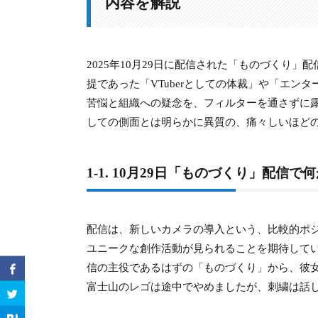
内容を解説
1-3.
1-3. 「ブイチューバーをやめた」発言
1-4.
1-4. 白上フブキがチャット欄で示した懸
2025年10月29日に配信された「ものづくり
2.
2. 赤井はあとさんが暴露したホロライ
提であった「VTuberとしての体裁」や「エ
苦悩と組織への疑念を、フィルターを通さずに
2-1.
2-1. 「ノート」の存在と内部情報の暴露
しての側面とは明らかに異質の、痛々しいほど
2-2.
2-2. ソロライブは「餌」？卒業防止策へ
2-3.
2-3. 潤羽るしあに言及「本当に悪いこ
1-1. 10月29日「ものづくり」配信
2-4.
2-4. メンバー間の恋愛？「裸を見せあ
配信は、新しいカメラの導入という、比較的ポ
3.
3. 「警察沙汰」や「隔離病棟」への入
ユニークな創作活動が見られることを期待して
信の主役であるはずの「ものづくり」から、彼
3-1.
3-1. 3年前の「通報」事件の詳細
富士山のレゴは途中でやめましたが、刺繍は話
3-2.
3-2. 警察から逃走？命の危機を感じた状