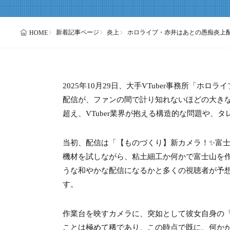
新着記事ページ
炎上
ホロライブ・赤井はあとの愚痴炎上
HOME
2025年10月29日、大手VTuber事務所「ホ
配信が、ファンの間で計り知れないほどの大き
超え、VTuber業界が抱える構造的な問題や
当初、配信は「【ものづくり】新カメラ！✨富
機材を試しながら、粘土細工か何かで富士山を
うな和やかな配信になるかと多くの視聴者が予
す。
作業台を映すカメラに、突如として彼女自身の「
ことは極めて稀であり、この時点で既に、何か