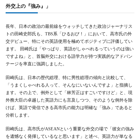
外交上の『強み』」
長年、日本の政治の最前線をウォッチしてきた政治ジャーナリス
トの田崎史郎氏も、TBS系「ひるおび！」において、高市氏の外
交デビュー、特にその英語使用を極めてポジティブに評価してい
ます。 田崎氏は「やっぱり、英語がしゃべれるっていうのは強い
ですよね」と、首脳外交における語学力が持つ実践的なアドバン
テージを率直に強調しました。
田崎氏は、日本の歴代総理、特に男性総理の傾向と比較して、
「うまくしゃべれる人って、そんなにいないんですよ」と指摘し
ます。その上で、例外として「林芳正はすごいですけど」と、現
外務大臣の卓越した英語力にも言及しつつ、そのような例外を除
けば、英語で発信できる高市氏の能力は明確な「強み」であると
分析します。
田崎氏は、高市氏がASEANという重要な外交の場で「彼女の強み
を遺憾なく発揮しているなと思います」と述べ、英語力が単なる