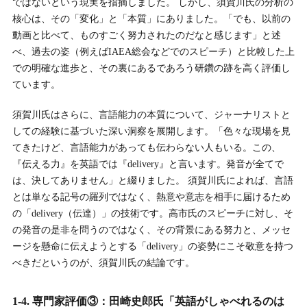
ではないという現実を指摘しました。 しかし、須賀川氏の分析の
核心は、その「変化」と「本質」にありました。「でも、以前の
動画と比べて、ものすごく努力されたのだなと感じます」と述
べ、過去の姿（例えばIAEA総会などでのスピーチ）と比較した上
での明確な進歩と、その裏にあるであろう研鑽の跡を高く評価し
ています。
須賀川氏はさらに、言語能力の本質について、ジャーナリストと
しての経験に基づいた深い洞察を展開します。「色々な現場を見
てきたけど、言語能力があっても伝わらない人もいる。この、
『伝える力』を英語では『delivery』と言います。発音が全てで
は、決してありません」と綴りました。 須賀川氏によれば、言語
とは単なる記号の羅列ではなく、熱意や意志を相手に届けるため
の「delivery（伝達）」の技術です。高市氏のスピーチに対し、そ
の発音の是非を問うのではなく、その背景にある努力と、メッセ
ージを懸命に伝えようとする「delivery」の姿勢にこそ敬意を持つ
べきだというのが、須賀川氏の結論です。
1-4. 専門家評価③：田崎史郎氏「英語がしゃべれるのは