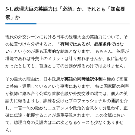
5-1. 総理大臣の英語力は「必須」か、それとも「加点要
素」か
現代の外交シーンにおける日本の総理大臣の英語力について、そ
の位置づけを分析すると、「
有利ではあるが、必須条件ではな
い
」というのが最も現実的な結論となります。 もちろん、英語が
堪能であれば外交上のメリットは計り知れませんが、仮に話せな
かったとしても、首脳としての公務が滞るわけではありません。
その最大の理由は、日本政府が
英語の同時通訳体制
を極めて高度
に整備・運用しているという事実にあります。 特に国家間の利害
が複雑に絡み合う公式な首脳会談や外交交渉の場では、個人の英
語力に頼るよりも、訓練を受けたプロフェッショナルの通訳を介
し、一言一句の微妙なニュアンスや政治的含意を寸分違わず、正
確に伝達・把握することが最重要視されます。 この文脈におい
て、総理自身の英語力は二の次となるケースも少なくありませ
ん。