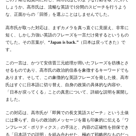
しょうか。高市氏は、流暢な英語で1分間のスピーチを行うよう
な、正面からの「回答」を選ぶことはしませんでした。
高市氏が取った対応は、まずカメラを真っ直ぐに見据え、非常に
短く、しかし力強い英語のフレーズを一言だけ発するというもの
でした。その言葉が、
“Japan is back.”
（日本は戻ってきた）で
す。
この一言は、かつて安倍晋三元総理が用いたフレーズを彷彿とさ
せるものであり、高市氏の政治的信条を象徴するキーワードでも
あります。そして、この象徴的な英語フレーズを発した後、高市
氏はすぐに日本語に切り替え、自身の政策の具体的な内容や、
「日本が戻ってくる」ことの真意について、詳細な説明を展開し
ました。
この対応は、高市氏が「即興での長文英語スピーチ」という土俵
には乗らず、自らの政治的メッセージを最も印象的に伝える「ワ
ンフレーズ・ポリティクス」の手法と、内容の正確性を担保でき
る「日本語での説明」を組み合わせた、極めて戦略的なものだっ