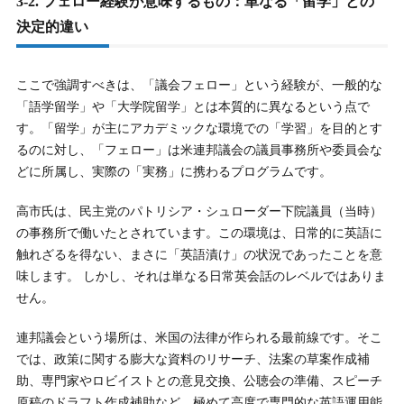
3-2. フェロー経験が意味するもの：単なる「留学」との
決定的違い
ここで強調すべきは、「議会フェロー」という経験が、一般的な
「語学留学」や「大学院留学」とは本質的に異なるという点で
す。「留学」が主にアカデミックな環境での「学習」を目的とす
るのに対し、「フェロー」は米連邦議会の議員事務所や委員会な
どに所属し、実際の「実務」に携わるプログラムです。
高市氏は、民主党のパトリシア・シュローダー下院議員（当時）
の事務所で働いたとされています。この環境は、日常的に英語に
触れざるを得ない、まさに「英語漬け」の状況であったことを意
味します。 しかし、それは単なる日常英会話のレベルではありま
せん。
連邦議会という場所は、米国の法律が作られる最前線です。そこ
では、政策に関する膨大な資料のリサーチ、法案の草案作成補
助、専門家やロビイストとの意見交換、公聴会の準備、スピーチ
原稿のドラフト作成補助など、極めて高度で専門的な英語運用能