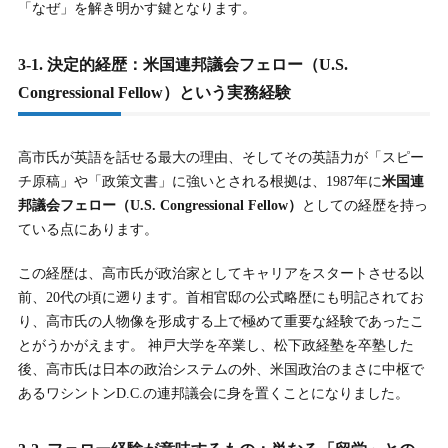
「なぜ」を解き明かす鍵となります。
3-1. 決定的経歴：米国連邦議会フェロー（U.S.
Congressional Fellow）という実務経験
高市氏が英語を話せる最大の理由、そしてその英語力が「スピー
チ原稿」や「政策文書」に強いとされる根拠は、1987年に
米国連
邦議会フェロー（U.S. Congressional Fellow）
としての経歴を持っ
ている点にあります。
この経歴は、高市氏が政治家としてキャリアをスタートさせる以
前、20代の頃に遡ります。首相官邸の公式略歴にも明記されてお
り、高市氏の人物像を形成する上で極めて重要な経験であったこ
とがうかがえます。 神戸大学を卒業し、松下政経塾を卒塾した
後、高市氏は日本の政治システムの外、米国政治のまさに中枢で
あるワシントンD.C.の連邦議会に身を置くことになりました。