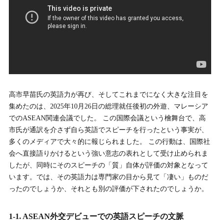
交上の『強み』」
2.
2. 高市早苗氏は英語をどのくらい話せるのか？「ペラペ
ラではない」という評価の実態
2-1.
2-1. 結論：状況に応じて使い分ける「場面依存」の実務的
英語力
高市早苗氏の英語力が再び、そしてこれまでになく大きな注目を
2-2.
2-2. ケーススタディ1：準備された公式スピーチ（英語で
集めたのは、2025年10月26日の総理就任後初の外遊、マレーシア
対応可能）
でのASEAN関連会議でした。 この国際会議という檜舞台で、高
2-3.
2-3. ケーススタディ2：即興・突発的な質疑応答（日本語
市氏が通訳を介さず自ら英語でスピーチを行ったという事実が、
を選択）
多くのメディアで大々的に報じられました。 この行動は、国際社
会へ直接語りかけるという強い意志の表れとして受け止められま
2-4.
2-4. まとめ：実務対応レベルとしての「サバイバル」では
したが、同時にそのスピーチの「質」自体が評価の対象となって
ない「プロフェッショナル」な英語
います。では、その英語力は専門家の目から見て「凄い」ものだ
ったのでしょうか、それとも別の評価が下されたのでしょうか。
3.
3. なぜ高市早苗氏は英語を話せるのか？米国での経歴と
学習の背景を探る
1-1. ASEAN外交デビューでの英語スピーチの文脈