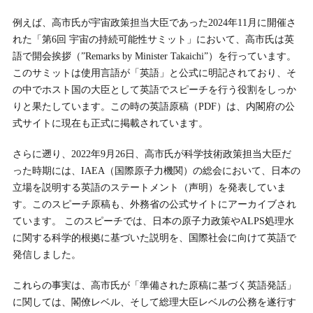
例えば、高市氏が宇宙政策担当大臣であった2024年11月に開催さ
れた「第6回 宇宙の持続可能性サミット」において、高市氏は英
語で開会挨拶（”Remarks by Minister Takaichi”）を行っています。
このサミットは使用言語が「英語」と公式に明記されており、そ
の中でホスト国の大臣として英語でスピーチを行う役割をしっか
りと果たしています。この時の英語原稿（PDF）は、内閣府の公
式サイトに現在も正式に掲載されています。
さらに遡り、2022年9月26日、高市氏が科学技術政策担当大臣だ
った時期には、IAEA（国際原子力機関）の総会において、日本の
立場を説明する英語のステートメント（声明）を発表していま
す。このスピーチ原稿も、外務省の公式サイトにアーカイブされ
ています。 このスピーチでは、日本の原子力政策やALPS処理水
に関する科学的根拠に基づいた説明を、国際社会に向けて英語で
発信しました。
これらの事実は、高市氏が「準備された原稿に基づく英語発話」
に関しては、閣僚レベル、そして総理大臣レベルの公務を遂行す