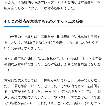
言える、「象徴的な英語フレーズ」と「実質的な日本語説明」を
組み合わせるハイブリッドな対応を取りました。
4-4. この対応が意味するものとネット上の反響
この一連のやり取りは、高市氏が「即興場面では日本語を選択す
る」という、第2章で分析した傾向を裏付ける、最もわかりやす
い公開事例となりました。
また、高市氏が発した“Japan is back.”という一言は、ネット上で爆
発的な反響を呼びました。この対応は、まさに賛否両論となりま
した。
肯定的な意見としては、「機転が利いている」「見事な切り返し
だ」「最も印象に残った」といった、その政治的センスを評価す
るする声が上がりました。 一方で、否定的な意見としては、「結
局、英語で説明できないのか」「ワンフレーズで逃げた」「米国
での経歴があるのに、これだけか」といった、英語力そのものへ