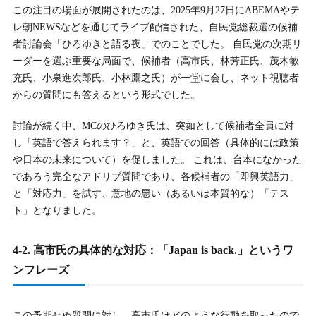
この注目の場面が展開されたのは、2025年9月27日にABEMAやテ
レ朝NEWSなどを通じてライブ配信された、自民党総裁選の候補
者討論会「ひろゆきと語る夜」でのことでした。 自民党の次期リ
ーダーを選ぶ重要な局面で、候補者（高市氏、林芳正氏、茂木敏
充氏、小泉進次郎氏、小林鷹之氏）が一堂に会し、ネット視聴者
からの質問にも答えるという形式でした。
討論が続く中、MCのひろゆき氏は、突如として候補者全員に対
し「英語で答えられます？」と、英語での回答（具体的には政策
や日本の未来について）を促しました。 これは、台本になかった
であろう完全なアドリブ質問であり、各候補者の「即興英語力」
と「対応力」を試す、意地の悪い（あるいは本質的な）「テス
ト」となりました。
4-2. 高市氏の具体的な対応：「Japan is back.」というワ
ンフレーズ
この予期せぬ質問に対し、高市氏はどのような行動を取ったので