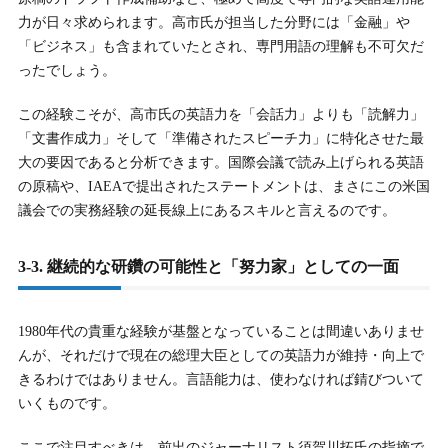
力が日々求められます。高市氏が担当した分野には「金融」や
「ビジネス」も含まれていたとされ、専門用語の理解も不可欠だ
ったでしょう。
この経験こそが、高市氏の英語力を「会話力」よりも「読解力」
「文書作成力」そして「準備されたスピーチ力」に特化させた最
大の要因であると分析できます。国際会議で読み上げられる英語
の原稿や、IAEAで提出されたステートメントは、まさにこの米国
議会での実務経験の延長線上にあるスキルと言えるのです。
3-3. 継続的な研鑽の可能性と「努力家」としての一面
1980年代の貴重な経験が基盤となっていることは間違いありませ
んが、それだけで現在の総理大臣としての英語力が維持・向上で
きるわけではありません。言語能力は、使わなければ錆びついて
いくものです。
ここで注目すべきは、前出のジャーナリスト須賀川拓氏の指摘で