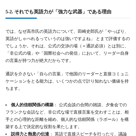
5-2. それでも英語力が「強力な武器」である理由
では、なぜ高市氏の英語力について、田崎史郎氏が「やっぱり、
英語がしゃべれるっていうのは強いですよね」 とまで評価するの
でしょうか。それは、公式の交渉の場（＝通訳必須）とは別に、
「非公式の場」や「国際社会への発信」において、リーダー自身
の言葉が持つ力が絶大だからです。
通訳を介さない「自らの言葉」で他国のリーダーと直接コミュニ
ケーションをとる能力は、いくつかの点で計り知れない価値を持
ちます。
個人的信頼関係の構築
： 公式会談の合間の雑談、夕食会での
フランクな会話など、非公式な場で直接言葉を交わすことは、相
手との心理的な距離を縮め、個人的な信頼関係（ラポール）を構
築する上で決定的な役割を果たします。
説得力と熱意の伝達
： 英語で直接スピーチを行ったり、議論