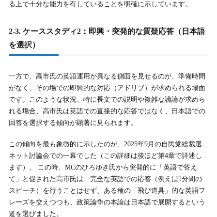
る上で十分な能力を有していることを明確に示しています。
2-3. ケーススタディ2：即興・突発的な質疑応答（日本語
を選択）
一方で、高市氏の英語運用が異なる側面を見せるのが、準備時間
がなく、その場での即興的な対応（アドリブ）が求められる場面
です。このような状況、特に長文での説明や複雑な議論が求めら
れる場合、高市氏は英語での直接的な応答ではなく、日本語での
回答を選択する傾向が顕著に見られます。
この傾向を最も象徴的に示したのが、2025年9月の自民党総裁選
ネット討論会での一幕でした（この詳細は後ほど第4章で詳述し
ます）。 この時、MCのひろゆき氏から突発的に「英語で答え
て」と促された高市氏は、完全な英語での応答（例えば1分間の
スピーチ）を行うことはせず、ある種の「飛び道具」的な英語フ
レーズを交えつつも、政策論争の本論は日本語で展開するという
道を選びました。