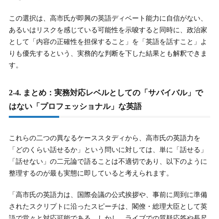
この選択は、高市氏が即興の英語ディベート能力に自信がない、
あるいはリスクを感じている可能性を示唆すると同時に、政治家
として「内容の正確性を担保すること」を「英語を話すこと」よ
りも優先するという、実務的な判断を下した結果とも解釈できま
す。
2-4. まとめ：実務対応レベルとしての「サバイバル」で
はない「プロフェッショナル」な英語
これらの二つの異なるケーススタディから、高市氏の英語力を
「どのくらい話せるか」という問いに対しては、単に「話せる」
「話せない」の二元論で語ることは不適切であり、以下のように
整理するのが最も実態に即していると考えられます。
「高市氏の英語力は、国際会議の公式挨拶や、事前に周到に準備
されたスクリプトに沿ったスピーチは、閣僚・総理大臣として英
語で堂々と対応可能である。しかし、ライブでの質疑応答や長尺