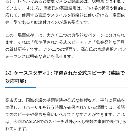
る）」レベルであると断定できる公開証拠は、現時点では不足し
ています。 むしろ、高市氏の英語運用は、その場の状況や目的に
応じて、使用する言語やスタイルを戦略的に使い分ける「場面依
存」型であると結論付けるのが最も妥当です。
この「場面依存」は、大きく二つの典型的なパターンに分けられ
ます。それは「①準備された公式スピーチ」と「②突発的な即興
の質疑応答」です。 この二つの場面で、高市氏の言語選択とパフ
ォーマンスは明確な違いを見せます。
2-2. ケーススタディ1：準備された公式スピーチ（英語で
対応可能）
高市氏は、国際会議の基調講演や公式な挨拶など、事前に原稿を
準備し、リハーサルを行う時間が確保されている場面では、英語
でのスピーチや発言を高いレベルでこなすことができます。これ
は、今回のASEANでのスピーチ以外からも複数の事例で裏付けら
れています。