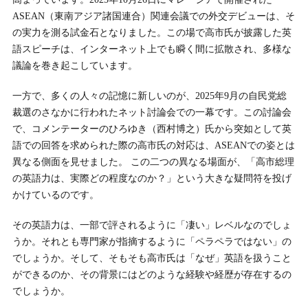
ASEAN（東南アジア諸国連合）関連会議での外交デビューは、そ
の実力を測る試金石となりました。この場で高市氏が披露した英
語スピーチは、インターネット上でも瞬く間に拡散され、多様な
議論を巻き起こしています。
一方で、多くの人々の記憶に新しいのが、2025年9月の自民党総
裁選のさなかに行われたネット討論会での一幕です。この討論会
で、コメンテーターのひろゆき（西村博之）氏から突如として英
語での回答を求められた際の高市氏の対応は、ASEANでの姿とは
異なる側面を見せました。 この二つの異なる場面が、「高市総理
の英語力は、実際どの程度なのか？」という大きな疑問符を投げ
かけているのです。
その英語力は、一部で評されるように「凄い」レベルなのでしょ
うか。それとも専門家が指摘するように「ペラペラではない」の
でしょうか。そして、そもそも高市氏は「なぜ」英語を扱うこと
ができるのか、その背景にはどのような経験や経歴が存在するの
でしょうか。