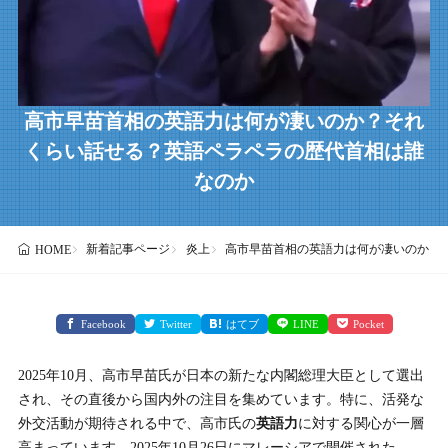
高市早苗首相の英語力は何が凄いのか？それ
くらい話せる？英語ペラペラの歴代首相は誰
なのか
新着記事ページ
炎上
高市早苗首相の英語力は何が凄いのか？
HOME
Facebook
Twitter
はてブ
LINE
Pocket
2025年10月、高市早苗氏が日本の新たな内閣総理大臣として選出
され、その直後から国内外の注目を集めています。特に、活発な
外交活動が期待される中で、高市氏の
英語力
に対する関心が一層
高まっています。2025年10月26日にマレーシアで開催された