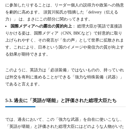
に参加したりすることは、リーダー個人の説得力や政策への熱意
を劇的に高めます。 須賀川拓氏が指摘した「delivery（伝える
力）」 は、まさにこの部分に関わってきます。
国際メディアへの露出の質的向上
： 総理大臣が英語で直接語
りかける姿は、国際メディア（CNN, BBCなど）で好意的に取り
上げられやすく、その発言が「生の声」として世界に拡散されま
す。これにより、日本という国のイメージや発信力の質が向上す
る効果が期待できます。
このように、英語力は「必須装備」ではないものの、持っていれ
ば外交を有利に進めることができる「強力な特殊装備（武器）」
であると言えます。
5-3. 過去に「英語が堪能」と評価された総理大臣たち
では、過去において、この「強力な武器」を自在に使いこなし、
「英語が堪能」と評価された総理大臣にはどのような人物がいた