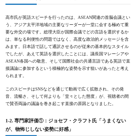
3-1.
3-1. 決定的経歴：米国連邦議会フェロー（U.S.
Congressional Fellow）という実務経験
高市氏が英語スピーチを行ったのは、ASEAN関連の首脳会議とい
う、アジア太平洋地域の主要なリーダーが一堂に会する極めて重
3-2.
3-2. フェロー経験が意味するもの：単なる「留学」との決
要な外交の場です。総理大臣が国際会議でどの言語を選択するか
定的違い
は、単なる利便性の問題ではなく、高度な政治的メッセージを含
3-3.
3-3. 継続的な研鑽の可能性と「努力家」としての一面
みます。日本語で話して通訳させるのが従来の基本的なスタイル
でしたが、あえて英語を選択したことには、議長国マレーシアや
ASEAN各国への敬意、そして国際社会の共通言語である英語で直
4.
4. ひろゆき氏から英語で回答を求められた時、高市早苗
接議論に参加するという積極的な姿勢を示す狙いがあったと考え
氏はどう対応したのか？
られます。
4-1.
4-1. 出来事の概要：2025年自民党総裁選ネット討論
このスピーチはSNSなどを通じて動画で広く拡散され、その発
4-2.
4-2. 高市氏の具体的な対応：「Japan is back.」というワン
音、流暢さ、そして何よりも「堂々とした態度」が、視聴者の間
フレーズ
で賛否両論の議論を巻き起こす直接の原因となりました。
4-3.
4-3. 他候補者の対応との鮮やかなコントラスト
1-2. 専門家評価①：ジョセフ・クラフト氏「うまくない
4-4.
4-4. この対応が意味するものとネット上の反響
が、物怖じしない姿勢に好感」