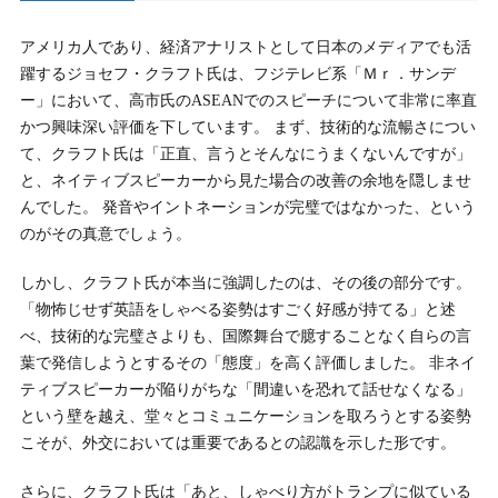
5.
5. 総理大臣の英語力はどれほど重要か？過去に「英語が
アメリカ人であり、経済アナリストとして日本のメディアでも活
堪能」とされた総理大臣の事例
躍するジョセフ・クラフト氏は、フジテレビ系「Ｍｒ．サンデ
5-1.
5-1. 総理大臣の英語力は「必須」か、それとも「加点要
ー」において、高市氏のASEANでのスピーチについて非常に率直
素」か
かつ興味深い評価を下しています。 まず、技術的な流暢さについ
て、クラフト氏は「正直、言うとそんなにうまくないんですが」
5-2.
5-2. それでも英語力が「強力な武器」である理由
と、ネイティブスピーカーから見た場合の改善の余地を隠しませ
んでした。 発音やイントネーションが完璧ではなかった、という
5-3.
5-3. 過去に「英語が堪能」と評価された総理大臣たち
のがその真意でしょう。
6.
6. 高市早苗氏の英語力に対するネット上の反応 — 賛否
しかし、クラフト氏が本当に強調したのは、その後の部分です。
両論と多様な意見
「物怖じせず英語をしゃべる姿勢はすごく好感が持てる」と述
べ、技術的な完璧さよりも、国際舞台で臆することなく自らの言
6-1.
6-1. 肯定的な意見：「伝える意志」と「努力」への多角的
葉で発信しようとするその「態度」を高く評価しました。 非ネイ
な評価
ティブスピーカーが陥りがちな「間違いを恐れて話せなくなる」
6-2.
6-2. 批判的な意見：「発音」や「流暢さ」への技術的な指
という壁を越え、堂々とコミュニケーションを取ろうとする姿勢
摘
こそが、外交においては重要であるとの認識を示した形です。
6-3.
6-3. 日本の「英語コンプレックス」を巡る根深い議論
さらに、クラフト氏は「あと、しゃべり方がトランプに似ている