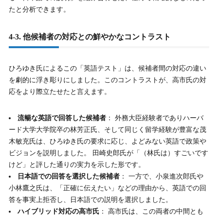
たと分析できます。
4-3. 他候補者の対応との鮮やかなコントラスト
ひろゆき氏によるこの「英語テスト」は、候補者間の対応の違い
を劇的に浮き彫りにしました。このコントラストが、高市氏の対
応をより際立たせたと言えます。
流暢な英語で回答した候補者
： 外務大臣経験者でありハーバ
ード大学大学院卒の林芳正氏、そして同じく留学経験が豊富な茂
木敏充氏は、ひろゆき氏の要求に応じ、よどみない英語で政策や
ビジョンを説明しました。 田崎史郎氏が「（林氏は）すごいです
けど」と評した通りの実力を示した形です。
日本語での回答を選択した候補者
： 一方で、小泉進次郎氏や
小林鷹之氏は、「正確に伝えたい」などの理由から、英語での回
答を事実上拒否し、日本語での説明を選択しました。
ハイブリッド対応の高市氏
： 高市氏は、この両者の中間とも