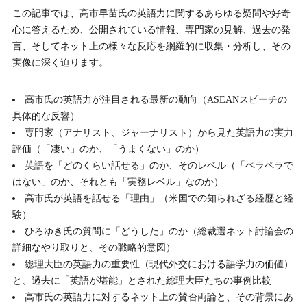
この記事では、高市早苗氏の英語力に関するあらゆる疑問や好奇
心に答えるため、公開されている情報、専門家の見解、過去の発
言、そしてネット上の様々な反応を網羅的に収集・分析し、その
実像に深く迫ります。
高市氏の英語力が注目される最新の動向（ASEANスピーチの
具体的な反響）
専門家（アナリスト、ジャーナリスト）から見た英語力の実力
評価（「凄い」のか、「うまくない」のか）
英語を「どのくらい話せる」のか、そのレベル（「ペラペラで
はない」のか、それとも「実務レベル」なのか）
高市氏が英語を話せる「理由」（米国での知られざる経歴と経
験）
ひろゆき氏の質問に「どうした」のか（総裁選ネット討論会の
詳細なやり取りと、その戦略的意図）
総理大臣の英語力の重要性（現代外交における語学力の価値）
と、過去に「英語が堪能」とされた総理大臣たちの事例比較
高市氏の英語力に対するネット上の賛否両論と、その背景にあ