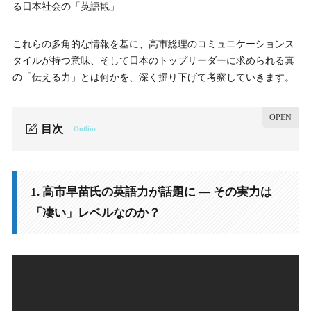
る日本社会の「英語観」
これらの多角的な情報を基に、高市総理のコミュニケーションス
タイルが持つ意味、そして日本のトップリーダーに求められる真
の「伝える力」とは何かを、深く掘り下げて考察していきます。
目次
Outline
1.
1. 高市早苗氏の英語力が話題に — その実力は「凄い」
レベルなのか？
1. 高市早苗氏の英語力が話題に — その実力は
1-1.
1-1. ASEAN外交デビューでの英語スピーチの文脈
「凄い」レベルなのか？
1-2.
1-2. 専門家評価①：ジョセフ・クラフト氏「うまくない
が、物怖じしない姿勢に好感」
1-3.
1-3. 専門家評価②：須賀川拓氏「ものすごい努力と『伝え
る力（delivery）』」
1-4.
1-4. 専門家評価③：田崎史郎氏「英語がしゃべれるのは外