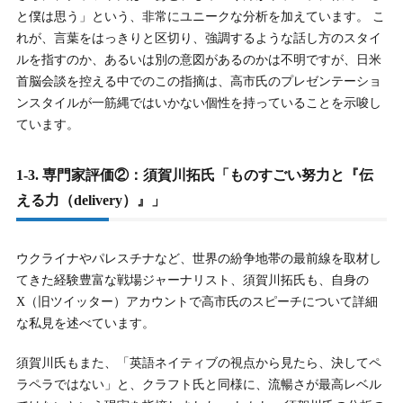
と僕は思う」という、非常にユニークな分析を加えています。 こ
6-4.
6-4. ひろゆき氏討論会に関するネット上の二分する評価
れが、言葉をはっきりと区切り、強調するような話し方のスタイ
6-5.
6-5. 評価の背景にある政治的スタンス
ルを指すのか、あるいは別の意図があるのかは不明ですが、日米
首脳会談を控える中でのこの指摘は、高市氏のプレゼンテーショ
ンスタイルが一筋縄ではいかない個性を持っていることを示唆し
7.
7. まとめ：高市早苗氏の英語力に関する総合評価と今後
ています。
の展望
7-1.
7-1. 英語力の実態：「準備された実務レベル」と「戦略的
1-3. 専門家評価②：須賀川拓氏「ものすごい努力と『伝
な言語運用」
える力（delivery）』」
7-2.
7-2. 専門家・ネット上の評価：「流暢さ」より「伝える姿
勢（Delivery）」
ウクライナやパレスチナなど、世界の紛争地帯の最前線を取材し
7-3.
7-3. 総理大臣と英語力：「必須ではないが強力な武器」
てきた経験豊富な戦場ジャーナリスト、須賀川拓氏も、自身の
X（旧ツイッター）アカウントで高市氏のスピーチについて詳細
7-4.
7-4. 今後の展望
な私見を述べています。
須賀川氏もまた、「英語ネイティブの視点から見たら、決してペ
ラペラではない」と、クラフト氏と同様に、流暢さが最高レベル