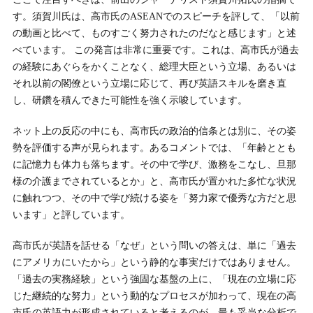
す。須賀川氏は、高市氏のASEANでのスピーチを評して、「以前
の動画と比べて、ものすごく努力されたのだなと感じます」と述
べています。 この発言は非常に重要です。これは、高市氏が過去
の経験にあぐらをかくことなく、総理大臣という立場、あるいは
それ以前の閣僚という立場に応じて、再び英語スキルを磨き直
し、研鑽を積んできた可能性を強く示唆しています。
ネット上の反応の中にも、高市氏の政治的信条とは別に、その姿
勢を評価する声が見られます。あるコメントでは、「年齢ととも
に記憶力も体力も落ちます。その中で学び、激務をこなし、旦那
様の介護までされているとか」と、高市氏が置かれた多忙な状況
に触れつつ、その中で学び続ける姿を「努力家で優秀な方だと思
います」と評しています。
高市氏が英語を話せる「なぜ」という問いの答えは、単に「過去
にアメリカにいたから」という静的な事実だけではありません。
「過去の実務経験」という強固な基盤の上に、「現在の立場に応
じた継続的な努力」という動的なプロセスが加わって、現在の高
市氏の英語力が形成されていると考えるのが、最も妥当な分析で