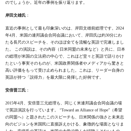
のでしょうか。近年の事例を振り返ります。
岸田文雄氏
：
直近の事例として最も印象深いのは、岸田文雄前総理です。2024
年4月、米国の連邦議会合同会議において、岸田氏は約30分にわ
たる長尺のスピーチを、そのほぼ全てを流暢な英語で完遂しまし
た。 この演説は、その内容（日米同盟の未来など）と共に、日本
の総理が米国の立法府の中心で、これほど堂々と英語で語りかけ
たという事実そのものが、米国政界関係者やメディアから驚きと
高い評価をもって受け止められました。これは、リーダー自身の
英語が持つ「説得力」を最大限に発揮した好例です。
安倍晋三氏
：
2015年4月、安倍晋三元総理も、同じく米連邦議会合同会議の場
で英語演説を行っています。 “Toward an Alliance of Hope”（希望
の同盟へ）と題されたこのスピーチも、日米関係の強さと未来志
向のビジョンを米国民に直接訴えかける、象徴的な場面となりま